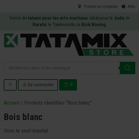
Trouver un magasin
Aide
Vente de
tatami pour les arts martiaux
, idéal pour le
Judo
, le
Karaté
, le Taekwondo, le
Kick Boxing
.
Recherche
de
produits
Se connecter
0
Accueil
/ Produits identifiés “Bois blanc”
Bois blanc
Voici le seul résultat