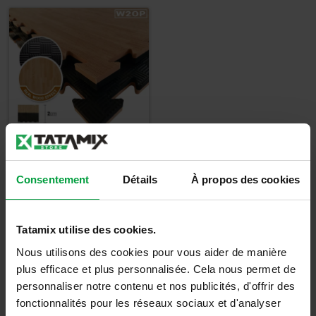
Tatami Effet Bois
Consentement
Détails
À propos des cookies
Epaisseur 2cm -
W20P
Tatamix utilise des cookies.
30,50
€
Nous utilisons des cookies pour vous aider de manière
36,60
€
TTC
plus efficace et plus personnalisée. Cela nous permet de
personnaliser notre contenu et nos publicités, d'offrir des
Détails
fonctionnalités pour les réseaux sociaux et d'analyser