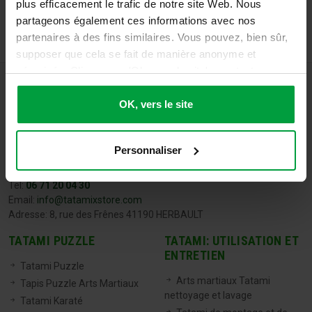
plus efficacement le trafic de notre site Web. Nous
partageons également ces informations avec nos
partenaires à des fins similaires. Vous pouvez, bien sûr,
supposer que cela se fait de manière anonyme et
sécurisée. Cliquez sur 'Ok, vers le site' pour tout
accepter ou ajustez manuellement vos préférences.
OK, vers le site
Personnaliser
TATAMIX FRANCE
Tel:
06 71 20 04 30
Email:
info@tatamixstore.com
Adresse: 8, rue des Frênes 41190 HERBAULT
TATAMI PUZZLE
TATAMI: UTILISATION ET
ENTRETIEN
Tatami Puzzle
Arts martiaux Tatami
Tapis Puzzle Arts Martiaux
nettoyage et lavage
Tatami Karaté