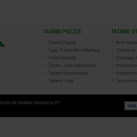
TATAMI PUZZLE
TATAMI: U
Tatami Puzzle
Arts marti
Tapis Puzzle Arts Martiaux
Tatami de
Tatami Karaté
Stockage-C
Tatami Judo traditionnel
Instructio
Tatami Gymnastique
Expéditions
Tatami Yoga
Qui somm
ences de cookies
|
Website by ICT