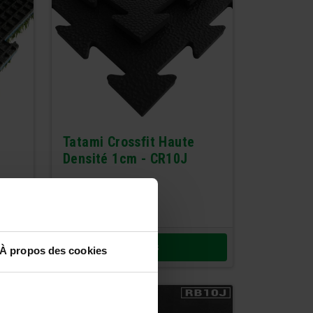
Tatami Crossfit Haute
Densité 1cm - CR10J
23,00
€
27,60
€
TTC
Détails
À propos des cookies