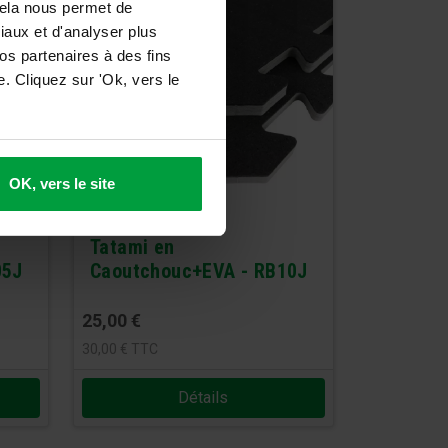
Cela nous permet de
ciaux et d'analyser plus
os partenaires à des fins
. Cliquez sur 'Ok, vers le
OK, vers le site
Tatami en
05J
Caoutchouc+EVA - RB10J
25,00
€
30,00
€
TTC
Détails