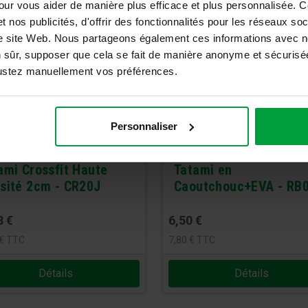
our vous aider de manière plus efficace et plus personnalisée. 
t nos publicités, d'offrir des fonctionnalités pour les réseaux so
tre site Web. Nous partageons également ces informations avec n
n sûr, supposer que cela se fait de manière anonyme et sécurisée
ajustez manuellement vos préférences.
Personnaliser
ami Crossfit Haute
Tatami en
sité 2cm - CR20J
Caoutchouc+EVA - RB
3
€
6,50
€
€
TTC
7,80
€
TTC
Détails
Détails