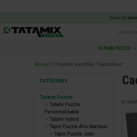
Vente de
tata
Recherch
de
produits
TATAMI PUZZLE
Accueil
/ Produits identifiés “Caoutchouc”
Ca
CATÉGORIES
Tatami Puzzle
6 résul
Tatami Puzzle
Personnalisable
Tatami Hybrid
Tapis Puzzle Arts Martiaux
Tapis Puzzle Judo