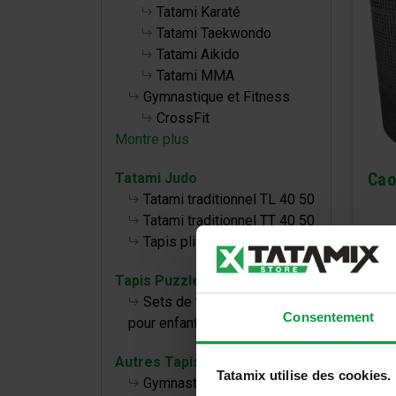
Tatami Karaté
Tatami Taekwondo
Tatami Aikido
Tatami MMA
Gymnastique et Fitness
CrossFit
Montre plus
Cao
Tatami Judo
Tatami traditionnel TL 40 50
Tatami traditionnel TT 40 50
Tapis pliables
Tapis Puzzle bébé
Sets de tapis de puzzle
Consentement
pour enfants
Autres Tapis
Tatamix utilise des cookies.
Gymnastique, Fitness et