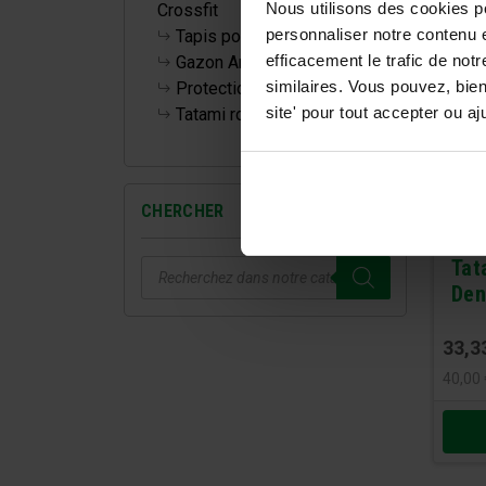
Nous utilisons des cookies p
Crossfit
personnaliser notre contenu e
Tapis pour la maison
efficacement le trafic de no
Gazon Artificiel
similaires. Vous pouvez, bie
Protections Murales
site' pour tout accepter ou 
Tatami roulable
CHERCHER
Recherche
Tat
de
Den
produits
33,3
40,00