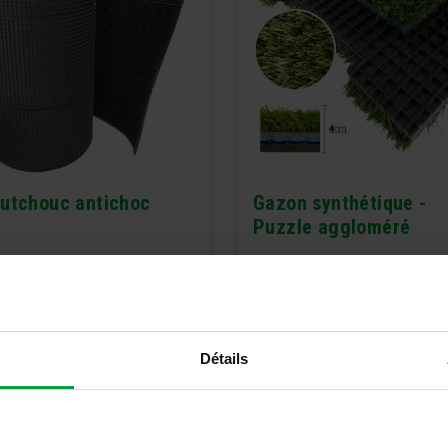
utchouc antichoc
Gazon synthétique -
Puzzle aggloméré
Détails
Détails
Détails