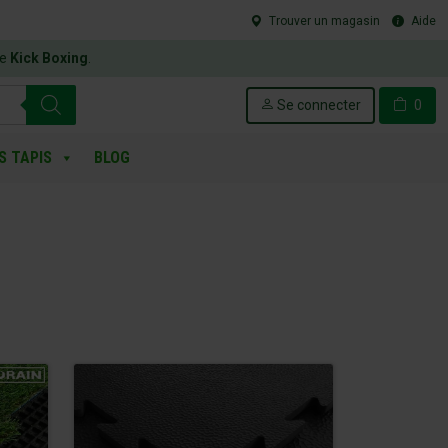
Trouver un magasin
Aide
le
Kick Boxing
.
Se connecter
0
S TAPIS
BLOG