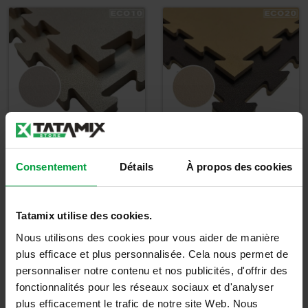
TATAMI GREEN ECO
TATAMI GREEN ECO
Consentement
Détails
À propos des cookies
1cm
2cm
19,00
€
30,00
€
Tatamix utilise des cookies.
22,80
€
TTC
36,00
€
TTC
Nous utilisons des cookies pour vous aider de manière
plus efficace et plus personnalisée. Cela nous permet de
Détails
Détails
personnaliser notre contenu et nos publicités, d'offrir des
fonctionnalités pour les réseaux sociaux et d'analyser
plus efficacement le trafic de notre site Web. Nous