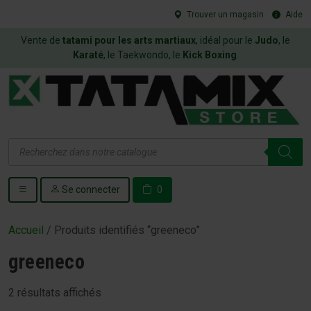
Trouver un magasin
Aide
Vente de
tatami pour les arts martiaux
, idéal pour le
Judo
, le
Karaté
, le Taekwondo, le
Kick Boxing
.
Recherche
de
produits
Se connecter
0
Accueil
/ Produits identifiés “greeneco”
greeneco
2 résultats affichés