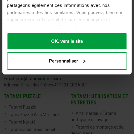
partageons également ces informations avec nos
partenaires à des fins similaires. Vous pouvez, bien sûr,
supposer que cela se fait de manière anonyme et
sécurisée. Cliquez sur 'Ok, vers le site' pour tout
accepter ou ajustez manuellement vos préférences.
OK, vers le site
Personnaliser
TATAMIX FRANCE
Tel:
06 71 20 04 30
Email:
info@tatamixstore.com
Adresse: 8, rue des Frênes 41190 HERBAULT
TATAMI PUZZLE
TATAMI: UTILISATION ET
ENTRETIEN
Tatami Puzzle
Arts martiaux Tatami
Tapis Puzzle Arts Martiaux
nettoyage et lavage
Tatami Karaté
Tatami de montage et de
Tatami Judo traditionnel
démontage