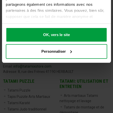
partageons également ces informations avec nos
partenaires à des fins similaires. Vous pouvez, bien sûr,
supposer que cela se fait de manière anonyme et
sécurisée. Cliquez sur 'Ok, vers le site' pour tout
accepter ou ajustez manuellement vos préférences.
OK, vers le site
Personnaliser
TATAMIX FRANCE
Tel:
06 71 20 04 30
Email:
info@tatamixstore.com
Adresse: 8, rue des Frênes 41190 HERBAULT
TATAMI PUZZLE
TATAMI: UTILISATION ET
ENTRETIEN
Tatami Puzzle
Arts martiaux Tatami
Tapis Puzzle Arts Martiaux
nettoyage et lavage
Tatami Karaté
Tatami de montage et de
Tatami Judo traditionnel
démontage