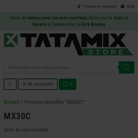
Trouver un magasin
Aide
Vente de
tatami pour les arts martiaux
, idéal pour le
Judo
, le
Karaté
, le Taekwondo, le
Kick Boxing
.
Recherche
de
produits
Se connecter
0
Accueil
/ Produits identifiés “MX30C”
MX30C
Voici le seul résultat