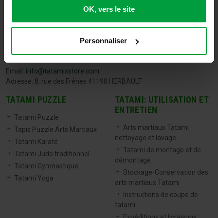
OK, vers le site
Personnaliser
TATAMIX FRANCE
Tel:
06 71 20 04 30
Email:
info@tatamixstore.com
Adresse: 8, rue des Frênes 41190 HERBAULT
TATAMI PUZZLE
TATAMI: UTILISATION ET
ENTRETIEN
Tatami Puzzle
Arts martiaux Tatami
Tapis Puzzle Arts Martiaux
nettoyage et lavage
Tatami Karaté
Tatami de montage et de
Tatami Judo traditionnel
démontage
Tatami Gymnastique
Stockage-Conservation des
Tatami Yoga
arts martiaux Tatami
Instructions de coupe de
tatami
Expéditions et livraisons