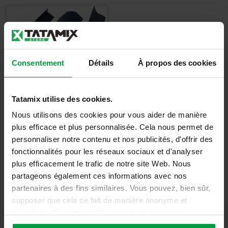
Consentement
Détails
À propos des cookies
Protection murale
- Profils de
connexion
Tatamix utilise des cookies.
Nous utilisons des cookies pour vous aider de manière
plus efficace et plus personnalisée. Cela nous permet de
Détails
personnaliser notre contenu et nos publicités, d'offrir des
fonctionnalités pour les réseaux sociaux et d'analyser
plus efficacement le trafic de notre site Web. Nous
partageons également ces informations avec nos
partenaires à des fins similaires. Vous pouvez, bien sûr,
supposer que cela se fait de manière anonyme et
sécurisée. Cliquez sur 'Ok, vers le site' pour tout
accepter ou ajustez manuellement vos préférences.