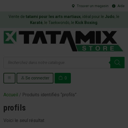
Trouver un magasin
Aide
Vente de
tatami pour les arts martiaux
, idéal pour le
Judo
, le
Karaté
, le Taekwondo, le
Kick Boxing
.
Recherche
de
produits
Se connecter
0
Accueil
/ Produits identifiés “profils”
profils
Voici le seul résultat