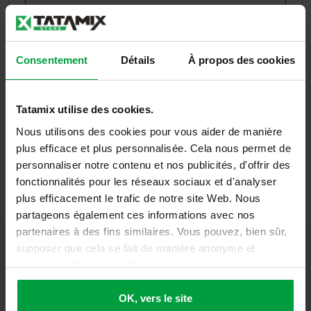
Mot de passe
*
Consentement
Détails
À propos des cookies
Se souvenir de moi
Se connecter
Tatamix utilise des cookies.
Nous utilisons des cookies pour vous aider de manière
Mot de passe perdu ?
plus efficace et plus personnalisée. Cela nous permet de
personnaliser notre contenu et nos publicités, d'offrir des
fonctionnalités pour les réseaux sociaux et d'analyser
plus efficacement le trafic de notre site Web. Nous
partageons également ces informations avec nos
partenaires à des fins similaires. Vous pouvez, bien sûr,
supposer que cela se fait de manière anonyme et
sécurisée. Cliquez sur 'Ok, vers le site' pour tout
accepter ou ajustez manuellement vos préférences.
OK, vers le site