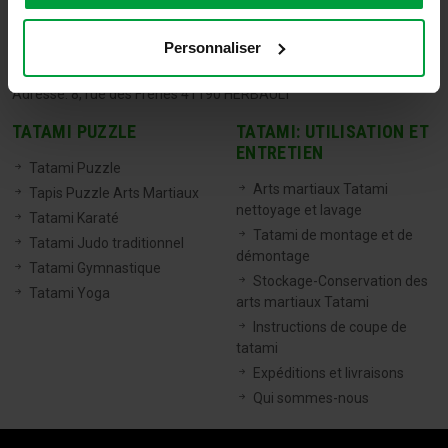
TATAMIX FRANCE
Personnaliser
Tel:
06 71 20 04 30
Email:
info@tatamixstore.com
Adresse: 8, rue des Frênes 41190 HERBAULT
TATAMI PUZZLE
TATAMI: UTILISATION ET
ENTRETIEN
Tatami Puzzle
Arts martiaux Tatami
Tapis Puzzle Arts Martiaux
nettoyage et lavage
Tatami Karaté
Tatami de montage et de
Tatami Judo traditionnel
démontage
Tatami Gymnastique
Stockage-Conservation des
Tatami Yoga
arts martiaux Tatami
Instructions de coupe de
tatami
Expéditions et livraisons
Qui sommes-nous