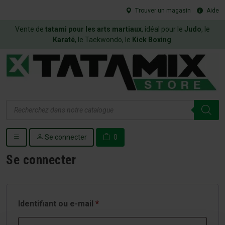
Trouver un magasin
Aide
Vente de
tatami pour les arts martiaux
, idéal pour le
Judo
, le
Karaté
, le Taekwondo, le
Kick Boxing
.
Recherche
de
produits
Se connecter
0
Se connecter
Identifiant ou e-mail
*