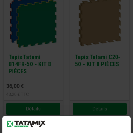
Tapis Tatami
Tapis Tatami C20-
B14FR-50 - KIT 8
50 - KIT 8 PIÈCES
PIÈCES
36,00
€
43,20
€
TTC
Détails
Détails