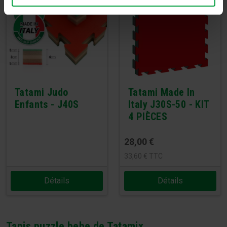
Tatami Judo
Tatami Made In
Enfants - J40S
Italy J30S-50 - KIT
4 PIÈCES
28,00
€
33,60
€
TTC
Détails
Détails
Tapis puzzle bebe de Tatamix