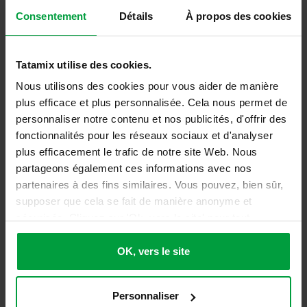
Consentement
Détails
À propos des cookies
Tatamix utilise des cookies.
Nous utilisons des cookies pour vous aider de manière
plus efficace et plus personnalisée. Cela nous permet de
personnaliser notre contenu et nos publicités, d'offrir des
Tapis Tatami K20-
Tatami Fitness -
fonctionnalités pour les réseaux sociaux et d'analyser
50 - KIT 8 PIÈCES
EK10C
plus efficacement le trafic de notre site Web. Nous
partageons également ces informations avec nos
partenaires à des fins similaires. Vous pouvez, bien sûr,
52,00
€
19,00
€
supposer que cela se fait de manière anonyme et
62,40
€
TTC
22,80
€
TTC
sécurisée. Cliquez sur 'Ok, vers le site' pour tout
accepter ou ajustez manuellement vos préférences.
Détails
Détails
OK, vers le site
Personnaliser