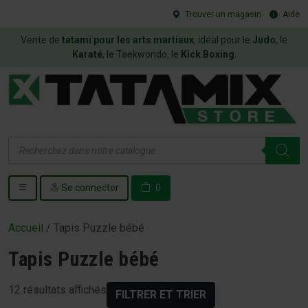
Trouver un magasin
Aide
Vente de
tatami pour les arts martiaux
, idéal pour le
Judo
, le
Karaté
, le Taekwondo, le
Kick Boxing
.
Recherche
de
produits
Se connecter
0
Accueil
/ Tapis Puzzle bébé
Tapis Puzzle bébé
12 résultats affichés
FILTRER ET TRIER