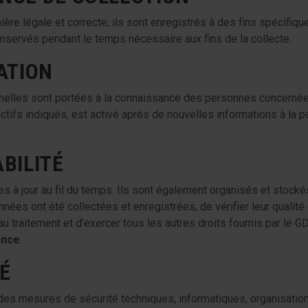
e légale et correcte; ils sont enregistrés à des fins spécifiques,
onservés pendant le temps nécessaire aux fins de la collecte.
SATION
nnelles sont portées à la connaissance des personnes concernée
jectifs indiqués, est activé après de nouvelles informations à la
ABILITÉ
à jour au fil du temps. Ils sont également organisés et stockés 
onnées ont été collectées et enregistrées, de vérifier leur qualité
n au traitement et d’exercer tous les autres droits fournis par l
ance
.
TÉ
s mesures de sécurité techniques, informatiques, organisationne