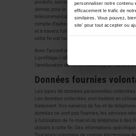
produits, services et événements (ci-après dé
personnaliser notre contenu e
dernier, pour le compte des sociétés
Tatamix 
efficacement le trafic de no
télécommunications, TIC, assurance et sans but lu
similaires. Vous pouvez, bie
compte d’autres catégories de tiers actuellement
site' pour tout accepter ou 
et à travers l’utilisation de techniques de co
cette fin est facultative et le traitement nécess
Avec l’accord des parties intéressées, les donn
(«profilage») afin d’améliorer la commercialisa
l’amélioration de l’offre marketing de manière à 
Données fournies volonta
Les types de données personnelles collectées e
Les données collectées sont traitées en utilisa
traitement. Vos numéros de fax et de téléphone 
données ne sont pas fournies, les services néce
à l’utilisation de l’e-mail et du téléphone à de
utilisés à cette fin. Des informations spécifiq
Tout envoi volontaire de courrier électronique a