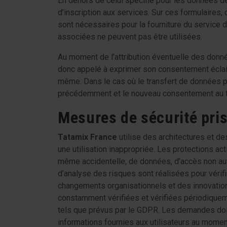
En dehors de celui spécifié pour les données de
d’inscription aux services. Sur ces formulaire
sont nécessaires pour la fourniture du service 
associées ne peuvent pas être utilisées.
Au moment de l’attribution éventuelle des donnée
donc appelé à exprimer son consentement éclairé
même. Dans le cas où le transfert de données per
précédemment et le nouveau consentement au 
Mesures de sécurité pris
Tatamix France
utilise des architectures et d
une utilisation inappropriée. Les protections a
même accidentelle, de données, d’accès non auto
d’analyse des risques sont réalisées pour véri
changements organisationnels et des innovatio
constamment vérifiées et vérifiées périodiqueme
tels que prévus par le GDPR. Les demandes doi
informations fournies aux utilisateurs au momen