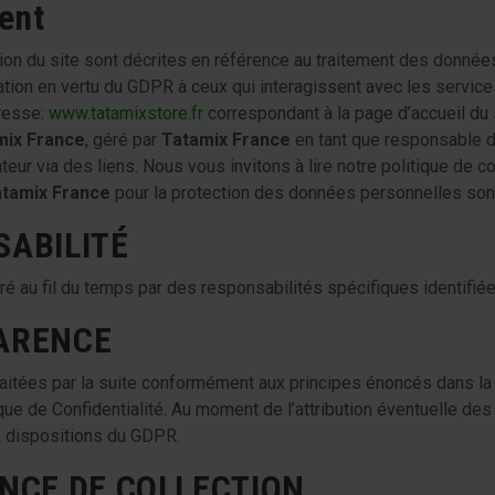
ent
on du site sont décrites en référence au traitement des données
mation en vertu du GDPR à ceux qui interagissent avec les servi
dresse:
www.tatamixstore.fr
correspondant à la page d’accueil du s
mix France
, géré par
Tatamix France
en tant que responsable d
teur via des liens. Nous vous invitons à lire notre politique de co
tamix France
pour la protection des données personnelles sont
SABILITÉ
 au fil du temps par des responsabilités spécifiques identifiées 
PARENCE
aitées par la suite conformément aux principes énoncés dans la 
ique de Confidentialité. Au moment de l’attribution éventuelle de
 dispositions du GDPR.
ENCE DE COLLECTION