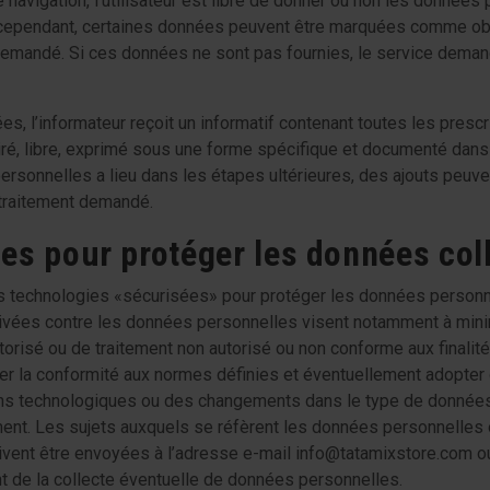
 navigation, l’utilisateur est libre de donner ou non les donné
s, cependant, certaines données peuvent être marquées comme obl
demandé. Si ces données ne sont pas fournies, le service demand
s, l’informateur reçoit un informatif contenant toutes les presc
, libre, exprimé sous une forme spécifique et documenté dans la 
sonnelles a lieu dans les étapes ultérieures, des ajouts peuvent 
traitement demandé.
es pour protéger les données col
es technologies «sécurisées» pour protéger les données personnel
ctivées contre les données personnelles visent notamment à minim
risé ou de traitement non autorisé ou non conforme aux finalités
fier la conformité aux normes définies et éventuellement adopte
ns technologiques ou des changements dans le type de données
nt. Les sujets auxquels se réfèrent les données personnelles on
vent être envoyées à l’adresse e-mail info@tatamixstore.com o
t de la collecte éventuelle de données personnelles.