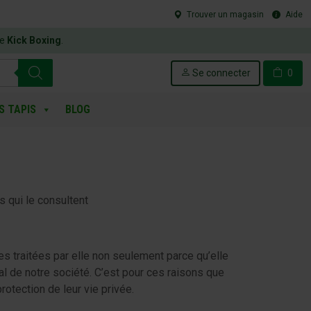
Trouver un magasin
Aide
le
Kick Boxing
.
Se connecter
0
S TAPIS
BLOG
s qui le consultent
s traitées par elle non seulement parce qu’elle
al de notre société. C’est pour ces raisons que
rotection de leur vie privée.