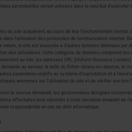
ées personnelles seront utilisées dans le seul but d’exécuter l
ielles du site acquièrent, au cours de leur fonctionnement normal
te dans l’utilisation des protocoles de communication internet. Bi
eur nature, si elle est associée à d’autres données détenues par 
fication des utilisateurs. Cette catégorie de données comprend 
e connectent au site, les adresses URL (Uniform Resource Locato
demande au serveur, la taille du fichier obtenu en réponse, le co
’autres paramètres relatifs au système d’exploitation et à l’envir
stiques anonymes sur l’utilisation du site et de vérifier son bon
elon le service demandé, les gestionnaires désignés conservent
gations effectuées pour répondre à toute demande émanant de l’au
toute responsabilité en cas de délit informatique.
s