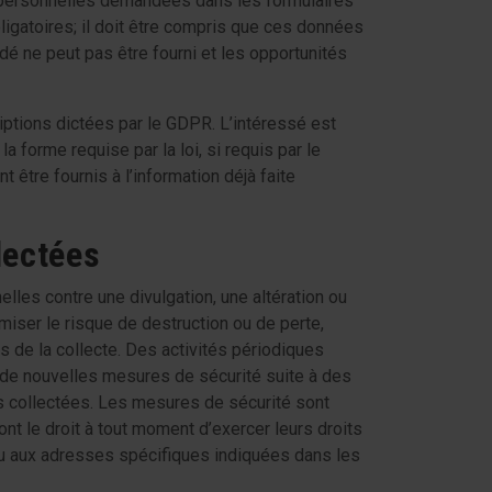
es personnelles demandées dans les formulaires
igatoires; il doit être compris que ces données
é ne peut pas être fourni et les opportunités
riptions dictées par le GDPR. L’intéressé est
forme requise par la loi, si requis par le
être fournis à l’information déjà faite
lectées
les contre une divulgation, une altération ou
iser le risque de destruction ou de perte,
 de la collecte. Des activités périodiques
r de nouvelles mesures de sécurité suite à des
 collectées. Les mesures de sécurité sont
t le droit à tout moment d’exercer leurs droits
u aux adresses spécifiques indiquées dans les