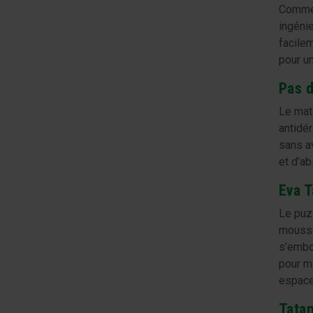
Comme 
ingéni
facile
pour un
Pas d
Le mat
antidér
sans av
et d’ab
Eva T
Le pu
mousse
s’embo
pour mé
espace
Tatam