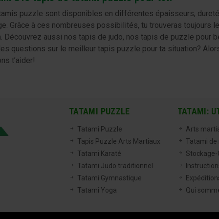
tamis puzzle sont disponibles en différentes épaisseurs, duretés
e. Grâce à ces nombreuses possibilités, tu trouveras toujours le
. Découvrez aussi nos tapis de judo, nos tapis de puzzle pour 
es questions sur le meilleur tapis puzzle pour ta situation? Alo
ns t’aider!
TATAMI PUZZLE
TATAMI: U
Tatami Puzzle
Arts marti
Tapis Puzzle Arts Martiaux
Tatami de
Tatami Karaté
Stockage-C
Tatami Judo traditionnel
Instructio
Tatami Gymnastique
Expéditions
Tatami Yoga
Qui somm