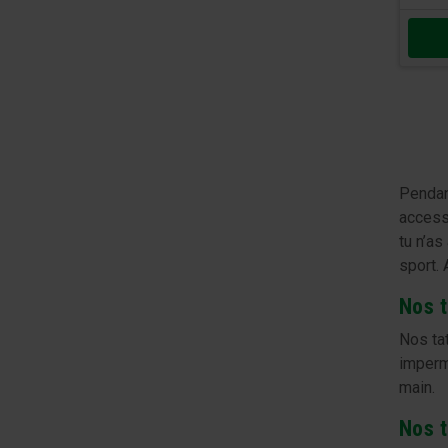
Pendant
access
tu n’as
sport. 
Nos t
Nos ta
imperm
main.
Nos t