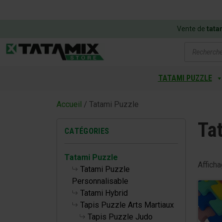
Vente de
tata
Recherch
de
produits
TATAMI PUZZLE
Accueil
/ Tatami Puzzle
Ta
CATÉGORIES
Tatami Puzzle
Affich
Tatami Puzzle
Personnalisable
Tatami Hybrid
Tapis Puzzle Arts Martiaux
Tapis Puzzle Judo