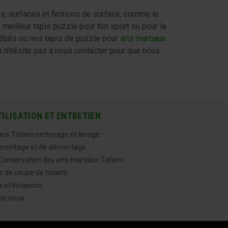
, surfaces et finitions de surface, comme le
 meilleur tapis puzzle pour ton sport ou pour la
bébés ou nos tapis de puzzle pour
arts martiaux
.
rs n’hésite pas à nous contacter pour que nous
TILISATION ET ENTRETIEN
aux Tatami nettoyage et lavage
 montage et de démontage
onservation des arts martiaux Tatami
ns de coupe de tatami
 et livraisons
es-nous