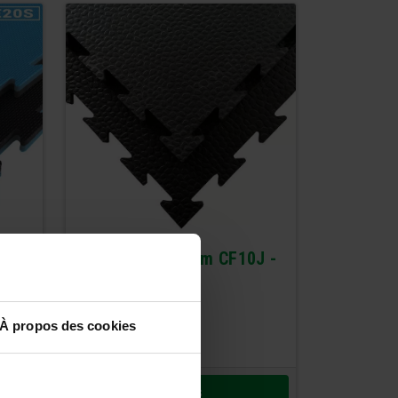
m -
Tapis Tatami Gym CF10J -
1cm
19,67
€
À propos des cookies
23,60
€
TTC
Détails