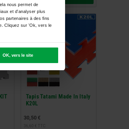
Cela nous permet de
ciaux et d'analyser plus
os partenaires à des fins
. Cliquez sur 'Ok, vers le
OK, vers le site
KIT
Tapis Tatami Made In Italy
K20L
30,50
€
36,60
€
TTC