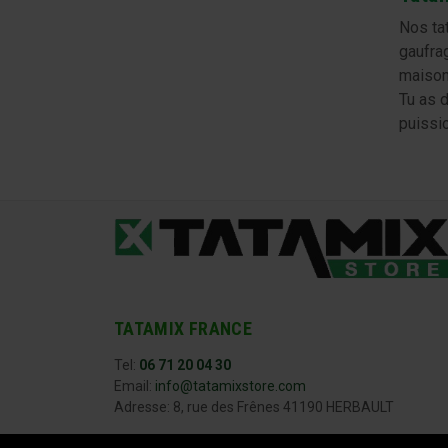
Nos ta
gaufrag
maison
Tu as d
puissio
TATAMIX FRANCE
Tel:
06 71 20 04 30
Email:
info@tatamixstore.com
Adresse: 8, rue des Frênes 41190 HERBAULT