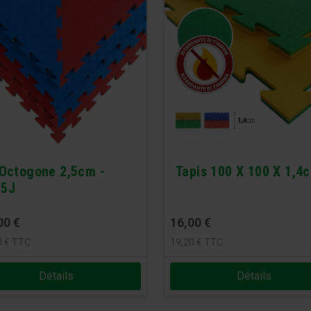
 Octogone 2,5cm -
Tapis 100 X 100 X 1,4
25J
00
€
16,00
€
0
€
TTC
19,20
€
TTC
Détails
Détails