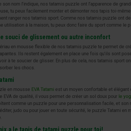
son nom l’indique, nos tatamis puzzle ont l’apparence de grand
euse, tu peux facilement monter et démonter nos tapis toi-même
ment ranger nos tatamis sport. Comme nos tatamis puzzle ont des
e utilisation à la maison, tu peux donc faire du sport comme le pi
e souci de glissement ou autre inconfort
ériau en mousse flexible de nos tatamis puzzle te permet de cré
apantes. Ils restent également en place une fois qu’ils sont posé
oir à te soucier de glisser. En plus de cela, nos tatamis sport o
sorber les chocs.
atami
zzle en mousse
EVA Tatami
est un moyen confortable et élégant 
 EVA de qualité, il vous permet de créer un sol doux pour
le yo
îtent comme un puzzle pour une personnalisation facile, et son m
diter, judo ou pour jouer en toute sécurité, le puzzle Tatami en
.
ix a le tapis de tatami puzzle pour toi!