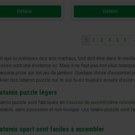
Détails
Détails
1
2
3
4
5
6
 que tu pratiques des arts martiaux, tout doit être dans le meil
oires sont une évidence ici. Mais il ne faut pas non plus manque
 aucune prise sur ton jeu de jambes. Quelque chose d’essentiel po
Avec nos tatamis puzzle sur le sol, tu es toujours assuré d’avoir
atamis puzzle légers
tamis puzzle sont fabriqués en
mousse de polyéthylène réticulé
éable, sans poussière et non toxique. Les tatami puzzle sont fac
atamis sport sont faciles à assembler