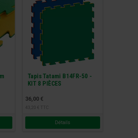
cm
Tapis Tatami B14FR-50 -
KIT 8 PIÈCES
36,00
€
43,20
€
TTC
Détails