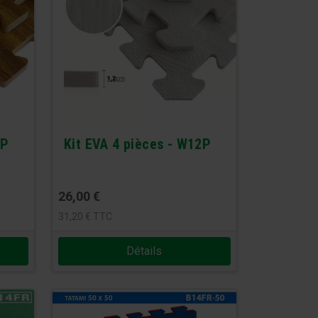
4P
Kit EVA 4 pièces - W12P
26,00
€
31,20
€
TTC
Détails