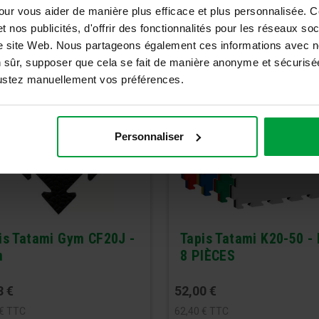
our vous aider de manière plus efficace et plus personnalisée. 
t nos publicités, d'offrir des fonctionnalités pour les réseaux so
tre site Web. Nous partageons également ces informations avec n
n sûr, supposer que cela se fait de manière anonyme et sécurisée
ajustez manuellement vos préférences.
Personnaliser
is Tatami Gym CF20J -
Tapis Tatami K20-50 - 
m
8 PIÈCES
3
€
52,00
€
€
TTC
62,40
€
TTC