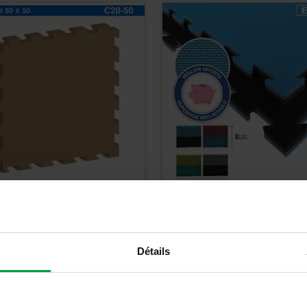
is Tatami C20-50 - KIT
Tapis Tatami Eva 2,1 c
IÈCES
E20S
18,83
€
Détails
22,60
€
TTC
Détails
Détails