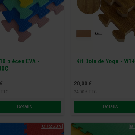
 10 pièces EVA -
Kit Bois de Yoga - W1
30C
€
20,00
€
TTC
24,00
€
TTC
Détails
Détails