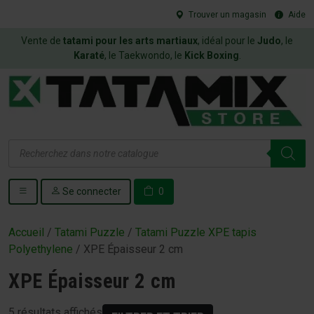
Trouver un magasin
Aide
Vente de
tatami pour les arts martiaux
, idéal pour le
Judo
, le
Karaté
, le Taekwondo, le
Kick Boxing
.
Recherche
de
produits
Se connecter
0
Accueil
/
Tatami Puzzle
/
Tatami Puzzle XPE tapis
Polyethylene
/ XPE Épaisseur 2 cm
XPE Épaisseur 2 cm
5 résultats affichés