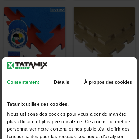
Tatami Karate -
Tatami Made In
Consentement
Détails
À propos des cookies
K20W - WKF
Italy C20L
approuvé
Tatamix utilise des cookies.
36,33
€
Nous utilisons des cookies pour vous aider de manière
43,60
€
TTC
plus efficace et plus personnalisée. Cela nous permet de
personnaliser notre contenu et nos publicités, d'offrir des
Détails
Détails
fonctionnalités pour les réseaux sociaux et d'analyser