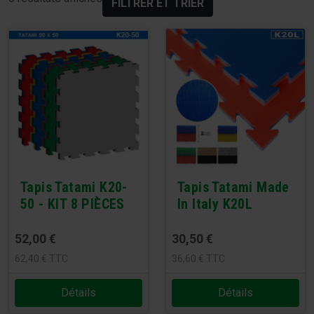
FILTRER ET TRIER
Tapis Tatami K20-
Tapis Tatami Made
50 - KIT 8 PIÈCES
In Italy K20L
52,00
€
30,50
€
62,40
€
TTC
36,60
€
TTC
Détails
Détails