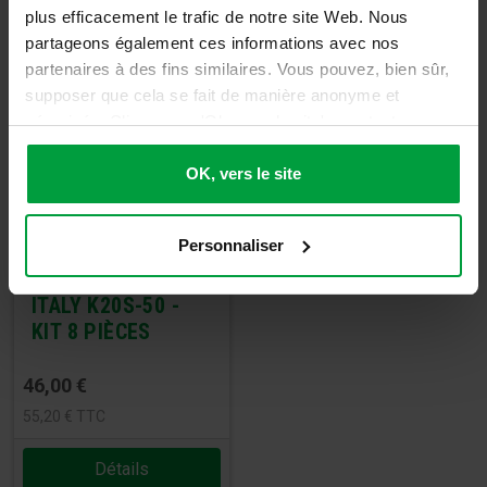
plus efficacement le trafic de notre site Web. Nous
partageons également ces informations avec nos
partenaires à des fins similaires. Vous pouvez, bien sûr,
supposer que cela se fait de manière anonyme et
sécurisée. Cliquez sur 'Ok, vers le site' pour tout
accepter ou ajustez manuellement vos préférences.
OK, vers le site
Personnaliser
TATAMI MADE IN
ITALY K20S-50 -
KIT 8 PIÈCES
46,00
€
55,20
€
TTC
Détails