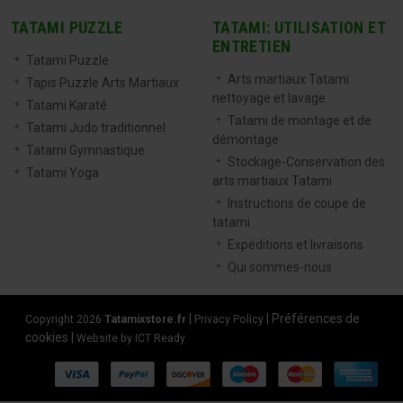
TATAMI PUZZLE
TATAMI: UTILISATION ET
ENTRETIEN
Tatami Puzzle
Arts martiaux Tatami
Tapis Puzzle Arts Martiaux
nettoyage et lavage
Tatami Karaté
Tatami de montage et de
Tatami Judo traditionnel
démontage
Tatami Gymnastique
Stockage-Conservation des
Tatami Yoga
arts martiaux Tatami
Instructions de coupe de
tatami
Expéditions et livraisons
Qui sommes-nous
|
|
Préférences de
Copyright 2026
Tatamixstore.fr
Privacy Policy
cookies
|
Website by ICT Ready