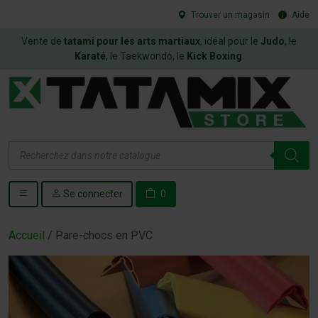
Trouver un magasin
Aide
Vente de
tatami pour les arts martiaux
, idéal pour le
Judo
, le
Karaté
, le Taekwondo, le
Kick Boxing
.
Recherche
de
produits
Se connecter
0
Accueil
/ Pare-chocs en PVC