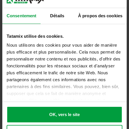
Informations complémentaires
Consentement
Détails
À propos des cookies
Anti-feu
Class 1
Tatamix utilise des cookies.
Nous utilisons des cookies pour vous aider de manière
plus efficace et plus personnalisée. Cela nous permet de
personnaliser notre contenu et nos publicités, d'offrir des
PEUT-ÊTRE AUSSI INTÉRESSANT
fonctionnalités pour les réseaux sociaux et d'analyser
plus efficacement le trafic de notre site Web. Nous
partageons également ces informations avec nos
partenaires à des fins similaires. Vous pouvez, bien sûr,
supposer que cela se fait de manière anonyme et
sécurisée. Cliquez sur 'Ok, vers le site' pour tout
accepter ou ajustez manuellement vos préférences.
Kit Bébé 32 -
OK, vers le site
LC313