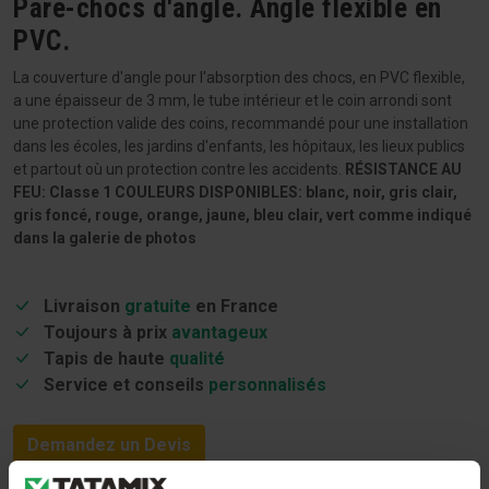
Pare-chocs d'angle. Angle flexible en
PVC.
La couverture d'angle pour l'absorption des chocs, en PVC flexible,
a une épaisseur de 3 mm, le tube intérieur et le coin arrondi sont
une protection valide des coins, recommandé pour une installation
dans les écoles, les jardins d'enfants, les hôpitaux, les lieux publics
et partout où un protection contre les accidents.
RÉSISTANCE AU
FEU: Classe 1
COULEURS DISPONIBLES: blanc, noir, gris clair,
gris foncé, rouge, orange, jaune, bleu clair, vert comme indiqué
dans la galerie de photos
Livraison
gratuite
en France
Toujours à prix
avantageux
Tapis de haute
qualité
Service et conseils
personnalisés
Demandez un Devis