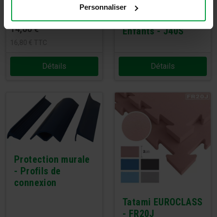
Personnaliser
Tatami Judo
14,00
€
Enfants - J40S
16,80
€
TTC
Détails
Détails
Protection murale
- Profils de
connexion
Tatami EUROCLASS
- FR20J