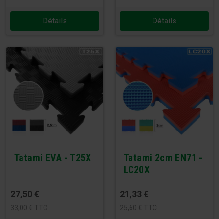
Détails
Détails
Tatami EVA - T25X
Tatami 2cm EN71 -
LC20X
27,50
€
21,33
€
33,00
€
TTC
25,60
€
TTC