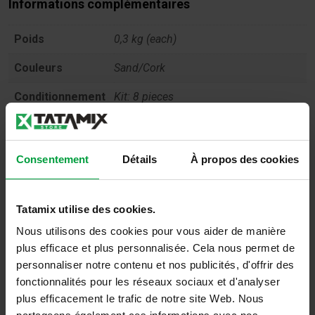
Informations complémentaires
Poids
0,3 kg (each)
Couleurs
Sand/Cork
Conditionnement
Kit: 8 pieces
Toxicité
Non toxique selon EN71
Anti-feu
Efl – Selon la norme 13501, partie 1
Consentement
Détails
À propos des cookies
Reach
Respecter le règlement REACH
Tatamix utilise des cookies.
Absorption des
UNI EN 1177 HIC 500mm
chocs
Nous utilisons des cookies pour vous aider de manière
plus efficace et plus personnalisée. Cela nous permet de
Usage
Playful and recreational activities
personnaliser notre contenu et nos publicités, d'offrir des
fonctionnalités pour les réseaux sociaux et d'analyser
plus efficacement le trafic de notre site Web. Nous