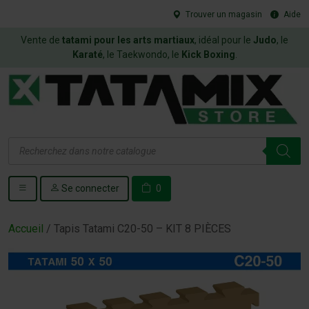
Trouver un magasin
Aide
Vente de
tatami pour les arts martiaux
, idéal pour le
Judo
, le
Karaté
, le Taekwondo, le
Kick Boxing
.
Recherche
de
produits
Se connecter
0
Accueil
/ Tapis Tatami C20-50 – KIT 8 PIÈCES