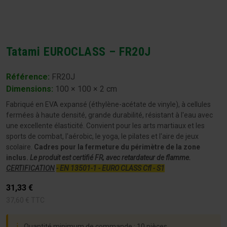
Tatami EUROCLASS – FR20J
Référence:
FR20J
Dimensions
:
100 × 100 × 2 cm
Fabriqué en EVA expansé (éthylène-acétate de vinyle), à ​​cellules
fermées à haute densité, grande durabilité, résistant à l'eau avec
une excellente élasticité. Convient pour les arts martiaux et les
sports de combat, l'aérobic, le yoga, le pilates et l'aire de jeux
scolaire.
Cadres pour la fermeture du périmètre de la zone
inclus.
Le produit est certifié FR, avec retardateur de flamme.
CERTIFICATION
- EN 13501-1
- EURO CLASS Cfl - S1
31,33
€
37,60
€
TTC
ℹ
Quantité minimum de commande : 10 pièces