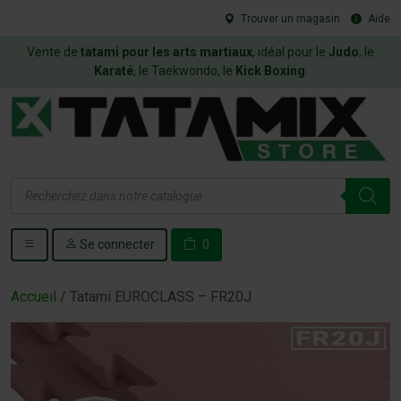
Trouver un magasin
Aide
Vente de
tatami pour les arts martiaux
, idéal pour le
Judo
, le
Karaté
, le Taekwondo, le
Kick Boxing
.
Recherche
de
produits
Se connecter
0
Accueil
/ Tatami EUROCLASS – FR20J