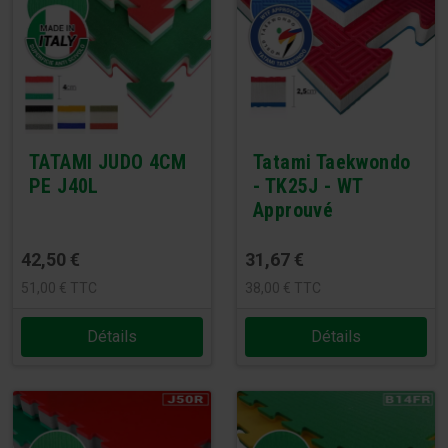
TATAMI JUDO 4CM
Tatami Taekwondo
PE J40L
- TK25J - WT
Approuvé
42,50
€
31,67
€
51,00
€
TTC
38,00
€
TTC
Détails
Détails