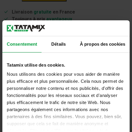
Tatami
EUROCLASS
Livraison
gratuite
en France
-
Toujours à prix
avantageux
FR20J
Tapis de haute
qualité
Service et conseils
personnalisés
Consentement
Détails
À propos des cookies
Informations complémentaires
Tatamix utilise des cookies.
Matériel
EVA (Ethylene Vinyl Acetate)
Nous utilisons des cookies pour vous aider de manière
plus efficace et plus personnalisée. Cela nous permet de
Poids
2,5 kg (Each)
personnaliser notre contenu et nos publicités, d'offrir des
Bleu, Bleu Clair, Gris, Gris Clair, Rose,
fonctionnalités pour les réseaux sociaux et d'analyser
Couleurs
Rouge, Vert
plus efficacement le trafic de notre site Web. Nous
partageons également ces informations avec nos
Pallet: 105x105cm, H. max 220cm –
Conditionnement
partenaires à des fins similaires. Vous pouvez, bien sûr,
Box: 105x105cm, H. max 50cm
supposer que cela se fait de manière anonyme et
sécurisée. Cliquez sur 'Ok, vers le site' pour tout