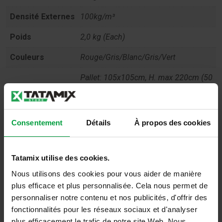
Densité Externes
100kg/m³
Poids
2,0 kg (Each)
Couleurs
Rouge/Gris/Blanc/Gris/Vert
Pallet: 105x105cm, H. max 220cm (50
Conditionnement
pc.) – Box: 105x105cm, H. max 50cm
(12 pc.)
Toxicité
Non toxique selon EN71
Consentement
Détails
À propos des cookies
Anti-feu
Efl – Selon la norme 13501, partie 1
Tatamix utilise des cookies.
Reach
Respecter le règlement REACH
Nous utilisons des cookies pour vous aider de manière
Absorption des
plus efficace et plus personnalisée. Cela nous permet de
UNI EN 1177 HIC 1000mm
chocs
personnaliser notre contenu et nos publicités, d'offrir des
fonctionnalités pour les réseaux sociaux et d'analyser
Usage
Playful, Judo for children
plus efficacement le trafic de notre site Web. Nous