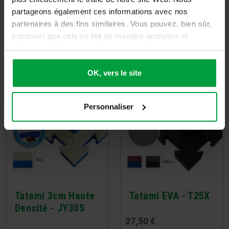
partageons également ces informations avec nos
partenaires à des fins similaires. Vous pouvez, bien sûr,
supposer que cela se fait de manière anonyme et
sécurisée. Cliquez sur 'Ok, vers le site' pour tout
PEUT-ÊTRE AUSSI INTÉRESSANT
accepter ou ajustez manuellement vos préférences.
OK, vers le site
Personnaliser
Tatami 3cm Haute
Tatami EVA - T25X
Densité - JY30S
27,50
€