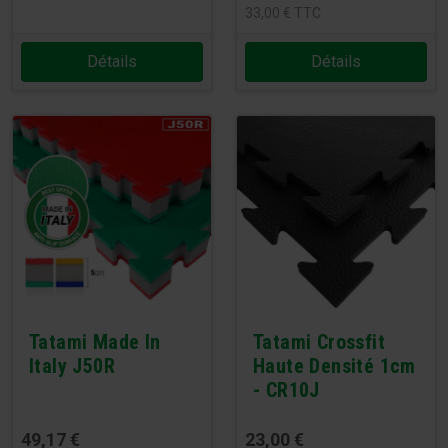
33,00
€
TTC
Détails
Détails
Tatami Made In
Tatami Crossfit
Italy J50R
Haute Densité 1cm
- CR10J
49,17
€
23,00
€