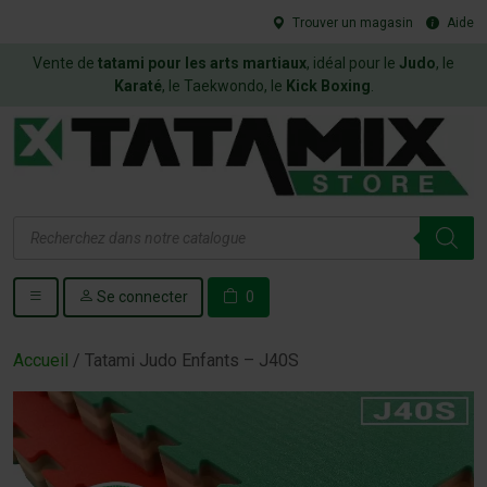
Trouver un magasin
Aide
Vente de
tatami pour les arts martiaux
, idéal pour le
Judo
, le
Karaté
, le Taekwondo, le
Kick Boxing
.
Recherche
de
produits
Se connecter
0
Accueil
/ Tatami Judo Enfants – J40S