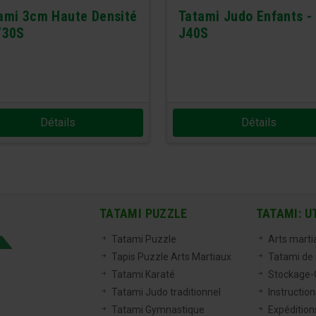
ami 3cm Haute Densité
Tatami Judo Enfants -
Y30S
J40S
Détails
Détails
TATAMI PUZZLE
TATAMI: U
Tatami Puzzle
Arts marti
Tapis Puzzle Arts Martiaux
Tatami de
Tatami Karaté
Stockage-C
Tatami Judo traditionnel
Instructio
Tatami Gymnastique
Expéditions