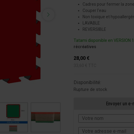
Cadres pour fermer la zone
Couper l'eau
Non toxique et hypoallergé
LAVABLE
REVERSIBLE
Tatami disponible en VERSION
récréatives
28,00
€
33,60
€
TTC
Disponibilité:
Rupture de stock
Envoyer un e-m