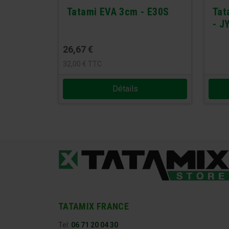
Tatami EVA 3cm - E30S
Tat
- J
26,67
€
32,00
€
TTC
Détails
TATAMIX FRANCE
Tel:
06 71 20 04 30