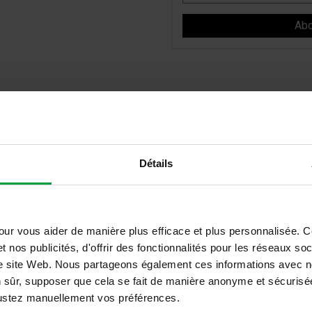
Détails
, partie 1
our vous aider de manière plus efficace et plus personnalisée. 
EACH
t nos publicités, d'offrir des fonctionnalités pour les réseaux so
tre site Web. Nous partageons également ces informations avec n
n sûr, supposer que cela se fait de manière anonyme et sécurisée
ajustez manuellement vos préférences.