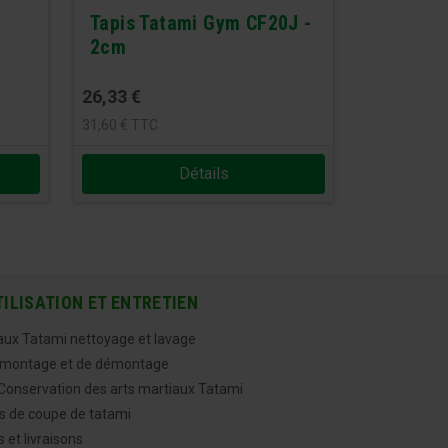
Tapis Tatami Gym CF20J -
2cm
26,33
€
31,60
€
TTC
Détails
TILISATION ET ENTRETIEN
aux Tatami nettoyage et lavage
 montage et de démontage
onservation des arts martiaux Tatami
ns de coupe de tatami
 et livraisons