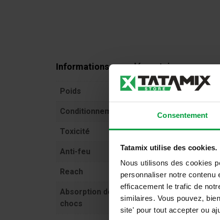
Informations complémentaires
Poids
6,4 kg (KIT)
Conditionnement
Kit: 4 pieces
Consentement
Toxicité
Non toxique selon EN71
Tatamix utilise des cookies.
Anti-feu
Efl – Selon la norme 13501
Nous utilisons des cookies p
Reach
Respecter le règlement R
personnaliser notre contenu e
efficacement le trafic de no
Absorption des
UNI EN 1177 HIC 600mm
similaires. Vous pouvez, bie
chocs
site' pour tout accepter ou 