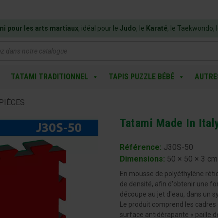
mi pour les arts martiaux
, idéal pour le
Judo
, le
Karaté
, le Taekwondo, 
e
TATAMI TRADITIONNEL
TAPIS PUZZLE BÉBÉ
AUTRE
 PIÈCES
Tatami Made In Ita
Référence:
J30S-50
Dimensions
:
50 × 50 × 3 cm
En mousse de polyéthylène rétic
de densité, afin d'obtenir une f
découpe au jet d'eau, dans un sy
Le produit comprend les cadres d
surface antidérapante « paille de