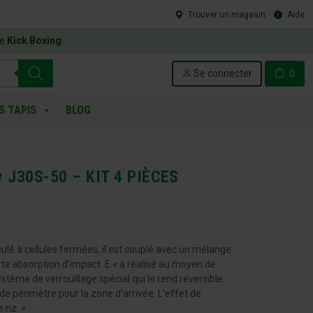
Trouver un magasin
Aide
le
Kick Boxing
.
Se connecter
0
S TAPIS
BLOG
ly J30S-50 – KIT 4 PIÈCES
ulé à cellules fermées, il est couplé avec un mélange
orte absorption d'impact. E « a réalisé au moyen de
stème de verrouillage spécial qui le rend réversible.
e périmètre pour la zone d'arrivée. L'effet de
 riz. »