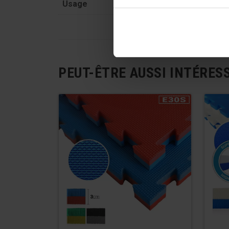
Usage
Playful and recreational act
PEUT-ÊTRE AUSSI INTÉRES