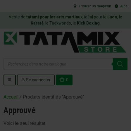
Trouver un magasin
Aide
Vente de
tatami pour les arts martiaux
, idéal pour le
Judo
, le
Karaté
, le Taekwondo, le
Kick Boxing
.
Recherche
de
produits
Se connecter
0
Accueil
/ Produits identifiés “Approuvé”
Approuvé
Voici le seul résultat