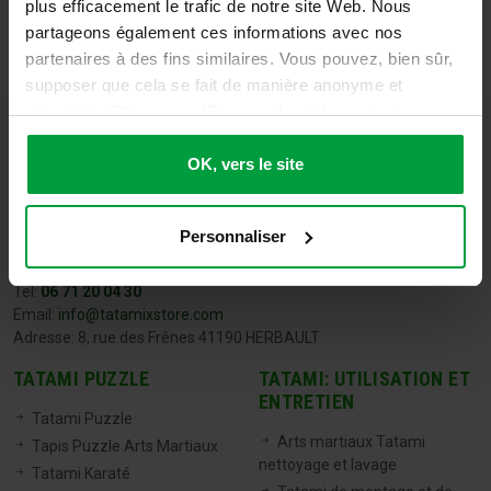
plus efficacement le trafic de notre site Web. Nous
partageons également ces informations avec nos
partenaires à des fins similaires. Vous pouvez, bien sûr,
supposer que cela se fait de manière anonyme et
sécurisée. Cliquez sur 'Ok, vers le site' pour tout
accepter ou ajustez manuellement vos préférences.
OK, vers le site
Personnaliser
TATAMIX FRANCE
Tel:
06 71 20 04 30
Email:
info@tatamixstore.com
Adresse: 8, rue des Frênes 41190 HERBAULT
TATAMI PUZZLE
TATAMI: UTILISATION ET
ENTRETIEN
Tatami Puzzle
Arts martiaux Tatami
Tapis Puzzle Arts Martiaux
nettoyage et lavage
Tatami Karaté