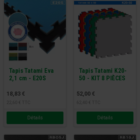
Tapis Tatami Eva
Tapis Tatami K20-
2,1 cm - E20S
50 - KIT 8 PIÈCES
18,83
€
52,00
€
22,60
€
TTC
62,40
€
TTC
Détails
Détails