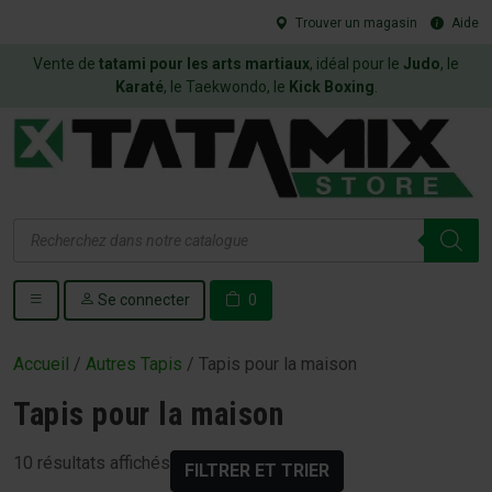
Trouver un magasin
Aide
Vente de
tatami pour les arts martiaux
, idéal pour le
Judo
, le
Karaté
, le Taekwondo, le
Kick Boxing
.
Recherche
de
produits
Se connecter
0
Accueil
/
Autres Tapis
/ Tapis pour la maison
Tapis pour la maison
10 résultats affichés
FILTRER ET TRIER