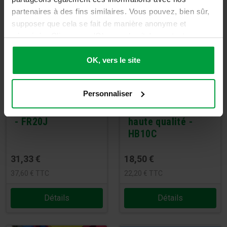
partenaires à des fins similaires. Vous pouvez, bien sûr,
supposer que cela se fait de manière anonyme et
sécurisée. Cliquez sur 'Ok, vers le site' pour tout
accepter ou ajustez manuellement vos préférences.
OK, vers le site
Personnaliser
Tatami EUROCLASS
Tatami EVA 1cm -
- FR20J
haute qualité -
HB10C
31,33
€
18,50
€
37,60
€
TTC
22,20
€
TTC
Détails
Détails