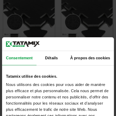
Tatami en
Tatami en
Consentement
Détails
À propos des cookies
Caoutchouc+EVA -
Caoutchouc+EVA -
RB05J
RB10J
Tatamix utilise des cookies.
6,50
€
25,00
€
Nous utilisons des cookies pour vous aider de manière
7,80
€
TTC
30,00
€
TTC
plus efficace et plus personnalisée. Cela nous permet de
personnaliser notre contenu et nos publicités, d'offrir des
Détails
Détails
fonctionnalités pour les réseaux sociaux et d'analyser
plus efficacement le trafic de notre site Web. Nous
partageons également ces informations avec nos