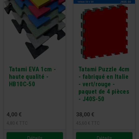
Tatami EVA 1cm -
Tatami Puzzle 4cm
haute qualité -
- fabriqué en Italie
HB10C-50
- vert/rouge -
paquet de 4 pièces
- J40S-50
4,00
€
38,00
€
4,80
€
TTC
45,60
€
TTC
Détails
Détails