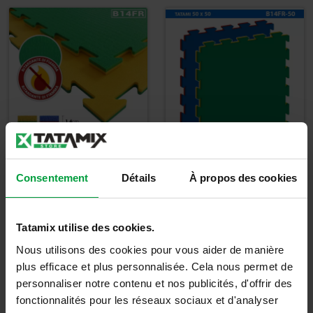
Tapis 100 X 100 X
Tapis Tatami
Consentement
Détails
À propos des cookies
1,4cm
B14FR-50 - KIT 8
PIÈCES
Tatamix utilise des cookies.
16,00
€
36,00
€
Nous utilisons des cookies pour vous aider de manière
19,20
€
TTC
43,20
€
TTC
plus efficace et plus personnalisée. Cela nous permet de
personnaliser notre contenu et nos publicités, d'offrir des
Détails
Détails
fonctionnalités pour les réseaux sociaux et d'analyser