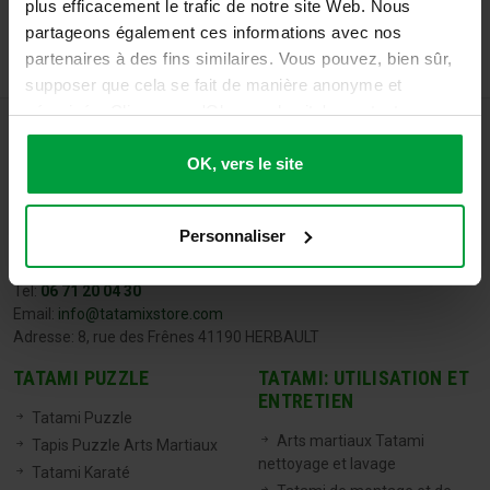
plus efficacement le trafic de notre site Web. Nous
partageons également ces informations avec nos
partenaires à des fins similaires. Vous pouvez, bien sûr,
supposer que cela se fait de manière anonyme et
sécurisée. Cliquez sur 'Ok, vers le site' pour tout
accepter ou ajustez manuellement vos préférences.
OK, vers le site
Personnaliser
TATAMIX FRANCE
Tel:
06 71 20 04 30
Email:
info@tatamixstore.com
Adresse: 8, rue des Frênes 41190 HERBAULT
TATAMI PUZZLE
TATAMI: UTILISATION ET
ENTRETIEN
Tatami Puzzle
Arts martiaux Tatami
Tapis Puzzle Arts Martiaux
nettoyage et lavage
Tatami Karaté