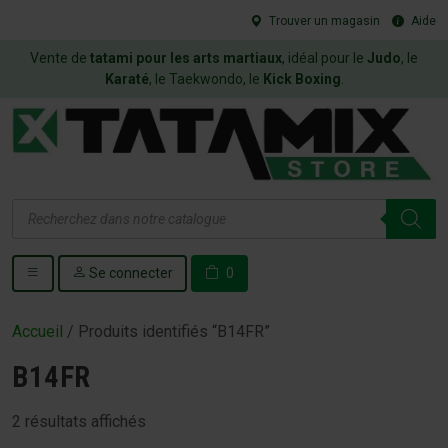
Trouver un magasin
Aide
Vente de
tatami pour les arts martiaux
, idéal pour le
Judo
, le
Karaté
, le Taekwondo, le
Kick Boxing
.
Recherche
de
produits
Se connecter
0
Accueil
/ Produits identifiés “B14FR”
B14FR
2 résultats affichés