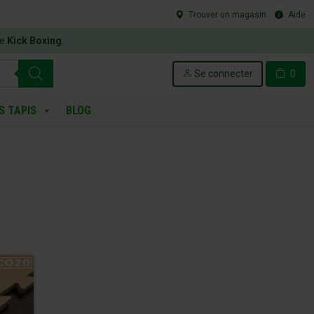
Trouver un magasin
Aide
le
Kick Boxing
.
Se connecter
0
S TAPIS
BLOG