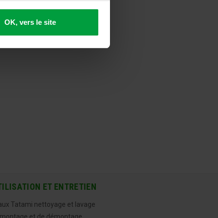
OK, vers le site
TILISATION ET ENTRETIEN
aux Tatami nettoyage et lavage
 montage et de démontage