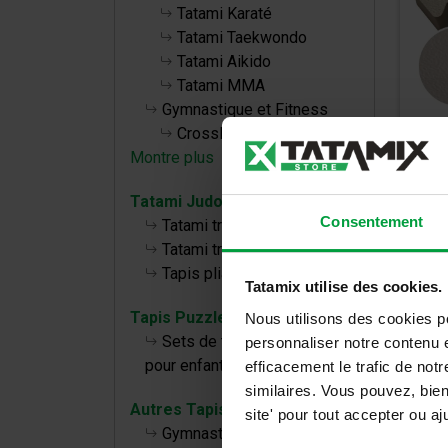
Tatami Karaté
Tatami Taekwondo
Tatami Aikido
Tatami MMA
Gymnastique et Fitness
CrossFit
Montre plus
TAT
Tatami Judo
Consentement
Tatami traditionnel TL 40 50
Tatami traditionnel TT 40 50
19,0
Tapis pliables
22,80
Tatamix utilise des cookies.
Tapis Puzzle bébé
Nous utilisons des cookies p
Sets de tapis de puzzle
personnaliser notre contenu e
pour enfants
efficacement le trafic de no
similaires. Vous pouvez, bie
Autres Tapis
site' pour tout accepter ou 
Gymnastique, Fitness et