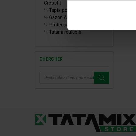
Crossfit
Tapis pour la maison
Gazon Artificiel
Protections Murales
Tatami roulable
CHERCHER
Recherche
de
produits