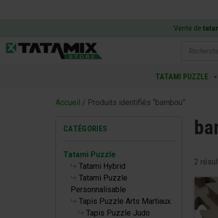
Vente de
tata
Recherch
de
produits
TATAMI PUZZLE
Accueil
/ Produits identifiés “bambou”
ba
CATÉGORIES
Tatami Puzzle
2 résul
Tatami Hybrid
Tatami Puzzle
Personnalisable
Tapis Puzzle Arts Martiaux
Tapis Puzzle Judo