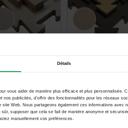
AMI GREEN ECO 1cm
TATAMI GREEN ECO 2
Détails
0
€
30,00
€
€
TTC
36,00
€
TTC
our vous aider de manière plus efficace et plus personnalisée. 
Détails
Détails
t nos publicités, d'offrir des fonctionnalités pour les réseaux so
tre site Web. Nous partageons également ces informations avec n
n sûr, supposer que cela se fait de manière anonyme et sécurisée
ajustez manuellement vos préférences.