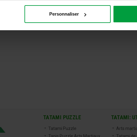
Personnaliser
TATAMI PUZZLE
TATAMI: U
Tatami Puzzle
Arts marti
Tapis Puzzle Arts Martiaux
Tatami de