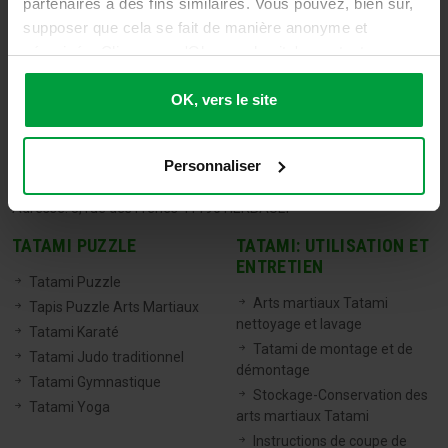
partenaires à des fins similaires. Vous pouvez, bien sûr,
supposer que cela se fait de manière anonyme et
sécurisée. Cliquez sur 'Ok, vers le site' pour tout
accepter ou ajustez manuellement vos préférences.
OK, vers le site
TATAMIX FRANCE
Personnaliser
Tel:
06 71 20 04 30
Email:
info@tatamixstore.com
Adresse: 8, rue des Frênes 41190 HERBAULT
TATAMI PUZZLE
TATAMI: UTILISATION ET
ENTRETIEN
Tatami Puzzle
Arts martiaux Tatami
Tapis Puzzle Arts Martiaux
nettoyage et lavage
Tatami Karaté
Tatami de montage et de
Tatami Judo traditionnel
démontage
Tatami Gymnastique
Stockage-Conservation des
Tatami Yoga
arts martiaux Tatami
Instructions de coupe de