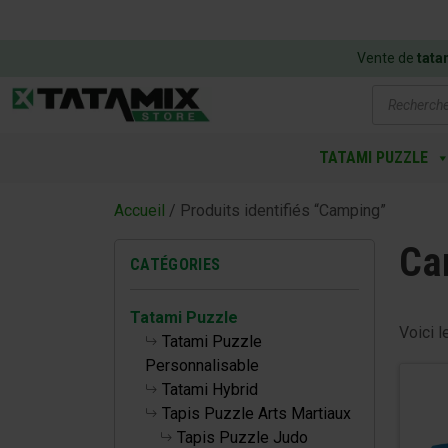
Vente de
tata
Recherch
de
produits
TATAMI PUZZLE
Accueil
/ Produits identifiés “Camping”
Ca
CATÉGORIES
Tatami Puzzle
Voici l
Tatami Puzzle
Personnalisable
Tatami Hybrid
Tapis Puzzle Arts Martiaux
Tapis Puzzle Judo