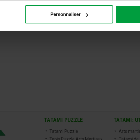
Personnaliser
TATAMI PUZZLE
TATAMI: U
Tatami Puzzle
Arts marti
Tapis Puzzle Arts Martiaux
Tatami de