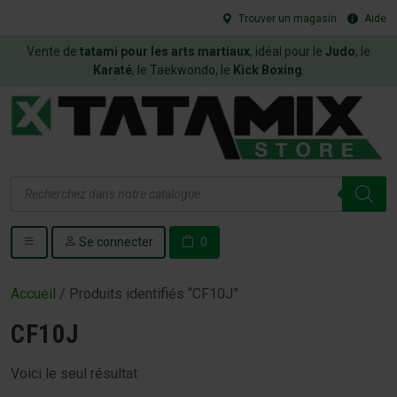
Trouver un magasin
Aide
Vente de
tatami pour les arts martiaux
, idéal pour le
Judo
, le
Karaté
, le Taekwondo, le
Kick Boxing
.
Recherche
de
produits
Se connecter
0
Accueil
/ Produits identifiés “CF10J”
CF10J
Voici le seul résultat