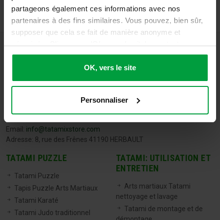
partageons également ces informations avec nos
partenaires à des fins similaires. Vous pouvez, bien sûr,
supposer que cela se fait de manière anonyme et
sécurisée. Cliquez sur 'Ok, vers le site' pour tout
accepter ou ajustez manuellement vos préférences.
OK, vers le site
Personnaliser
TATAMIX FRANCE
Tel:
06 71 20 04 30
Email:
info@tatamixstore.com
Adresse: 8, rue des Frênes 41190 HERBAULT
TATAMI PUZZLE
TATAMI: UTILISATION ET
ENTRETIEN
Tatami Puzzle
Arts martiaux Tatami
Tapis Puzzle Arts Martiaux
nettoyage et lavage
Tatami Karaté
Tatami de montage et de
Tatami Judo traditionnel
démontage