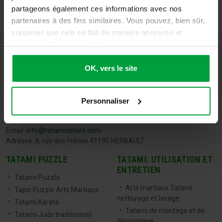
partageons également ces informations avec nos
partenaires à des fins similaires. Vous pouvez, bien sûr,
supposer que cela se fait de manière anonyme et
sécurisée. Cliquez sur 'Ok, vers le site' pour tout
accepter ou ajustez manuellement vos préférences.
OK, vers le site
Personnaliser
TATAMIX FRANCE
Tel:
06 71 20 04 30
Email:
info@tatamixstore.com
Adresse: 8, rue des Frênes 41190 HERBAULT
TATAMI PUZZLE
TATAMI: UTILISATION ET
ENTRETIEN
Tatami Puzzle
Arts martiaux Tatami
Tapis Puzzle Arts Martiaux
nettoyage et lavage
Tatami Karaté
Tatami de montage et de
Tatami Judo traditionnel
démontage