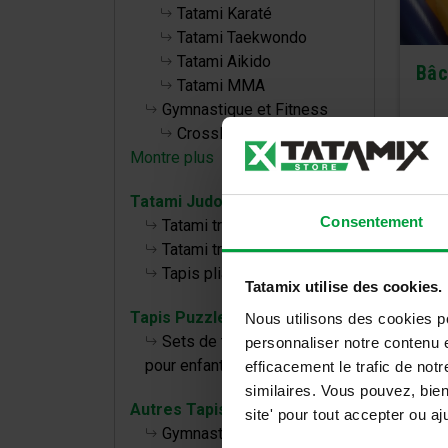
Tatami Karaté
Tatami Taekwondo
Tatami Aikido
Bâc
Tatami MMA
Gymnastique et Fitness
CrossFit
Montre plus
Tatami Judo
Consentement
Tatami traditionnel TL 40 50
Tatami traditionnel TT 40 50
Tapis pliables
Tatamix utilise des cookies.
Tapis Puzzle bébé
Nous utilisons des cookies p
Sets de tapis de puzzle
personnaliser notre contenu e
pour enfants
efficacement le trafic de no
similaires. Vous pouvez, bie
Autres Tapis
site' pour tout accepter ou 
Gymnastique, Fitness et