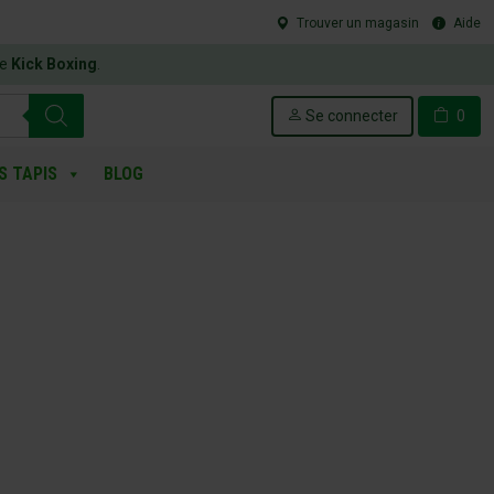
Trouver un magasin
Aide
le
Kick Boxing
.
Se connecter
0
S TAPIS
BLOG