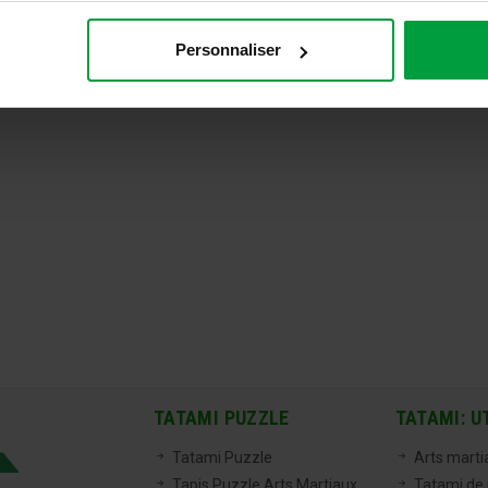
Personnaliser
TATAMI PUZZLE
TATAMI: U
Tatami Puzzle
Arts marti
Tapis Puzzle Arts Martiaux
Tatami de