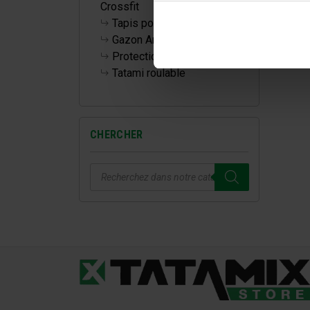
Crossfit
Tapis pour la maison
Gazon Artificiel
Protections Murales
Tatami roulable
CHERCHER
Recherche
de
produits