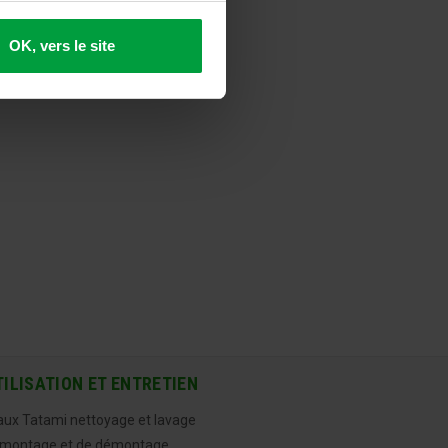
OK, vers le site
TILISATION ET ENTRETIEN
aux Tatami nettoyage et lavage
 montage et de démontage