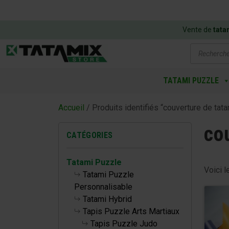
Vente de
tata
Recherch
de
produits
TATAMI PUZZLE
Accueil
/ Produits identifiés “couverture de tata
co
CATÉGORIES
Tatami Puzzle
Voici l
Tatami Puzzle
Personnalisable
Tatami Hybrid
Tapis Puzzle Arts Martiaux
Tapis Puzzle Judo