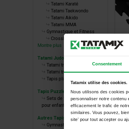
Tatami Karaté
Tatami Taekwondo
Tatami Aikido
Tatami MMA
Gymnastique et Fitness
CrossFit
Montre plus
Tat
Tatami Judo
Consentement
Den
Tatami traditionnel TL 40 50
Tatami traditionnel TT 40 50
Tapis pliables
33,3
Tatamix utilise des cookies.
40,00
Tapis Puzzle bébé
Nous utilisons des cookies p
Sets de tapis de puzzle
personnaliser notre contenu e
pour enfants
efficacement le trafic de no
similaires. Vous pouvez, bie
Autres Tapis
site' pour tout accepter ou 
Gymnastique, Fitness et