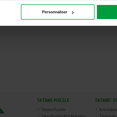
Personnaliser
TATAMI PUZZLE
TATAMI: U
Tatami Puzzle
Arts marti
Tapis Puzzle Arts Martiaux
Tatami de