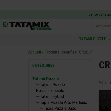
Vente de
tata
Recherch
de
produits
TATAMI PUZZLE
Accueil
/ Produits identifiés “CR20J”
CR
CATÉGORIES
Tatami Puzzle
Voici l
Tatami Puzzle
Personnalisable
Tatami Hybrid
Tapis Puzzle Arts Martiaux
Tapis Puzzle Judo