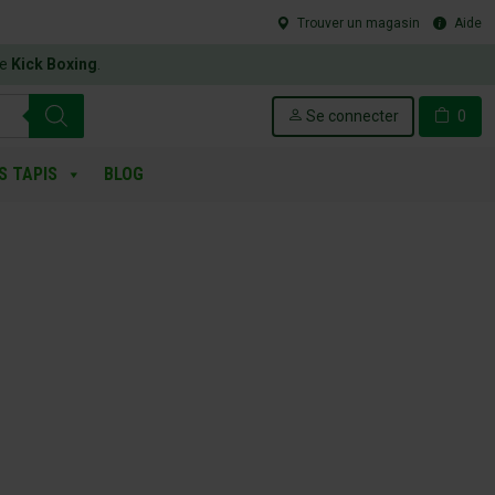
Trouver un magasin
Aide
le
Kick Boxing
.
Se connecter
0
S TAPIS
BLOG