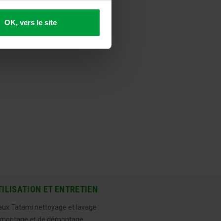
OK, vers le site
TILISATION ET ENTRETIEN
aux Tatami nettoyage et lavage
 montage et de démontage