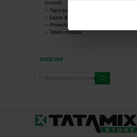
Crossfit
Tapis pour la maison
Gazon Artificiel
Protections Murales
Tatami roulable
CHERCHER
Recherche
de
produits