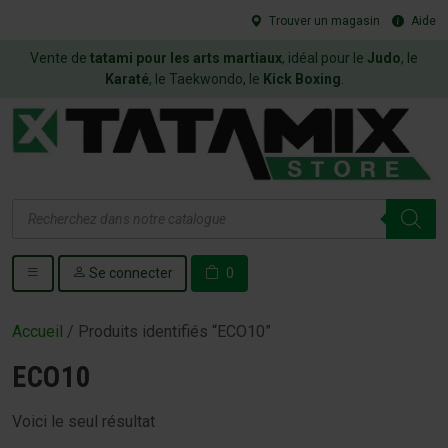
Trouver un magasin
Aide
Vente de
tatami pour les arts martiaux
, idéal pour le
Judo
, le
Karaté
, le Taekwondo, le
Kick Boxing
.
Recherche
de
produits
Se connecter
0
Accueil
/ Produits identifiés “ECO10”
ECO10
Voici le seul résultat