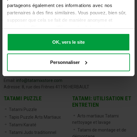
partageons également ces informations avec nos
partenaires à des fins similaires. Vous pouvez, bien sûr,
supposer que cela se fait de manière anonyme et
sécurisée. Cliquez sur 'Ok, vers le site' pour tout
accepter ou ajustez manuellement vos préférences.
OK, vers le site
Personnaliser
TATAMIX FRANCE
Tel:
06 71 20 04 30
Email:
info@tatamixstore.com
Adresse: 8, rue des Frênes 41190 HERBAULT
TATAMI PUZZLE
TATAMI: UTILISATION ET
ENTRETIEN
Tatami Puzzle
Arts martiaux Tatami
Tapis Puzzle Arts Martiaux
nettoyage et lavage
Tatami Karaté
Tatami de montage et de
Tatami Judo traditionnel
démontage