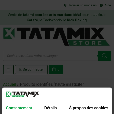
Trouver un magasin
Aide
Vente de
tatami pour les arts martiaux
, idéal pour le
Judo
, le
Karaté
, le Taekwondo, le
Kick Boxing
.
Recherche
de
produits
Se connecter
0
Accueil
/ Produits identifiés “haute élasticité”
haute élasticité
Consentement
Détails
À propos des cookies
Aucun produit ne correspond à votre sélection.