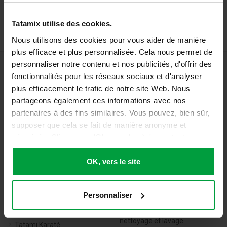
Tatamix utilise des cookies.
Nous utilisons des cookies pour vous aider de manière
plus efficace et plus personnalisée. Cela nous permet de
personnaliser notre contenu et nos publicités, d'offrir des
fonctionnalités pour les réseaux sociaux et d'analyser
plus efficacement le trafic de notre site Web. Nous
partageons également ces informations avec nos
partenaires à des fins similaires. Vous pouvez, bien sûr,
TATAMIX FRANCE
supposer que cela se fait de manière anonyme et
sécurisée. Cliquez sur 'Ok, vers le site' pour tout
Tel:
06 71 20 04 30
accepter ou ajustez manuellement vos préférences.
Email:
info@tatamixstore.com
OK, vers le site
Adresse: 8, rue des Frênes 41190 HERBAULT
TATAMI PUZZLE
TATAMI: UTILISATION ET
ENTRETIEN
Personnaliser
Tatami Puzzle
Arts martiaux Tatami
Tapis Puzzle Arts Martiaux
nettoyage et lavage
Tatami Karaté