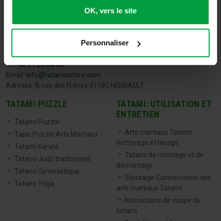
OK, vers le site
Personnaliser
TATAMIX FRANCE
Tel:
06 71 20 04 30
Email:
info@tatamixstore.com
Adresse: 8, rue des Frênes 41190 HERBAULT
TATAMI PUZZLE
TATAMI: UTILISATION ET
ENTRETIEN
Tatami Puzzle
Arts martiaux Tatami
Tapis Puzzle Arts Martiaux
nettoyage et lavage
Tatami Karaté
Tatami de montage et de
Tatami Judo traditionnel
démontage
Tatami Gymnastique
Stockage-Conservation des
Tatami Yoga
arts martiaux Tatami
Instructions de coupe de
tatami