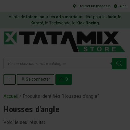
Trouver un magasin
Aide
Vente de
tatami pour les arts martiaux
, idéal pour le
Judo
, le
Karaté
, le Taekwondo, le
Kick Boxing
.
Recherche
de
produits
Se connecter
0
Accueil
/ Produits identifiés “Housses d'angle”
Housses d'angle
Voici le seul résultat