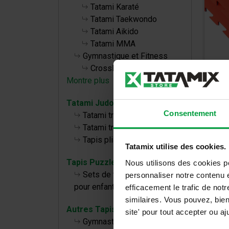
Tatami Karaté
Tatami Taekwondo
Tatami Aikido
Tatami MMA
Gymnastique et Fitness
CrossFit
Montre plus
Kit
Tatami Judo
Consentement
OT
Tatami traditionnel TL 40 50
Tatami traditionnel TT 40 50
Tapis pliables
Tatamix utilise des cookies.
Tapis Puzzle bébé
Nous utilisons des cookies p
Sets de tapis de puzzle
personnaliser notre contenu e
pour enfants
efficacement le trafic de no
similaires. Vous pouvez, bie
Autres Tapis
site' pour tout accepter ou 
Gymnastique, Fitness et