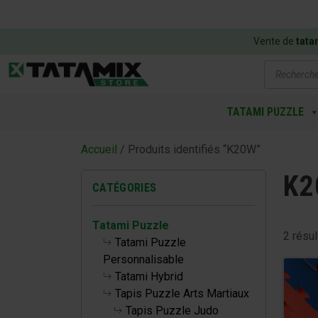
Vente de
tata
Recherch
de
produits
TATAMI PUZZLE
Accueil
/ Produits identifiés “K20W”
K2
CATÉGORIES
Tatami Puzzle
2 résul
Tatami Puzzle
Personnalisable
Tatami Hybrid
Tapis Puzzle Arts Martiaux
Tapis Puzzle Judo