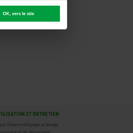
OK, vers le site
TILISATION ET ENTRETIEN
aux Tatami nettoyage et lavage
 montage et de démontage