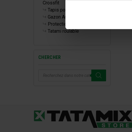
Crossfit
Tapis pour la maison
Gazon Artificiel
Protections Murales
Tatami roulable
CHERCHER
Recherche
de
produits