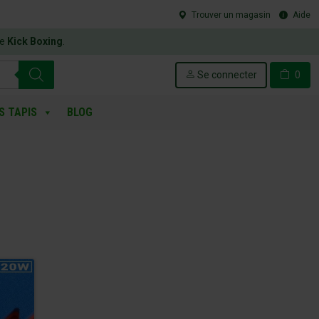
Trouver un magasin
Aide
le
Kick Boxing
.
Se connecter
0
S TAPIS
BLOG