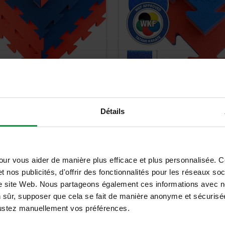
 octagone 2cm -
Tatami Karate - K20W 
Détails
K20L
WKF approuvé
36,33
€
43,60
€
TTC
our vous aider de manière plus efficace et plus personnalisée. 
t nos publicités, d'offrir des fonctionnalités pour les réseaux so
Détails
Détails
tre site Web. Nous partageons également ces informations avec n
n sûr, supposer que cela se fait de manière anonyme et sécurisée
ajustez manuellement vos préférences.