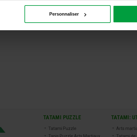
Personnaliser
TATAMI PUZZLE
TATAMI: U
Tatami Puzzle
Arts marti
Tapis Puzzle Arts Martiaux
Tatami de