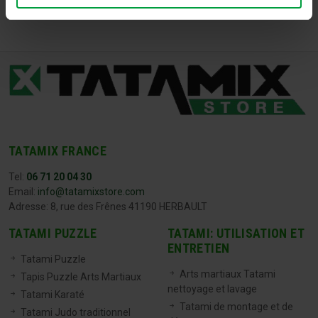
TATAMIX FRANCE
Tel:
06 71 20 04 30
Email:
info@tatamixstore.com
Adresse: 8, rue des Frênes 41190 HERBAULT
TATAMI PUZZLE
TATAMI: UTILISATION ET
ENTRETIEN
Tatami Puzzle
Arts martiaux Tatami
Tapis Puzzle Arts Martiaux
nettoyage et lavage
Tatami Karaté
Tatami de montage et de
Tatami Judo traditionnel