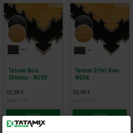
Tatami Bois
Tatami Effet Bois -
Shiatsu - W25X
W20X
32,50
€
25,50
€
39,00
€
TTC
30,60
€
TTC
Détails
Détails