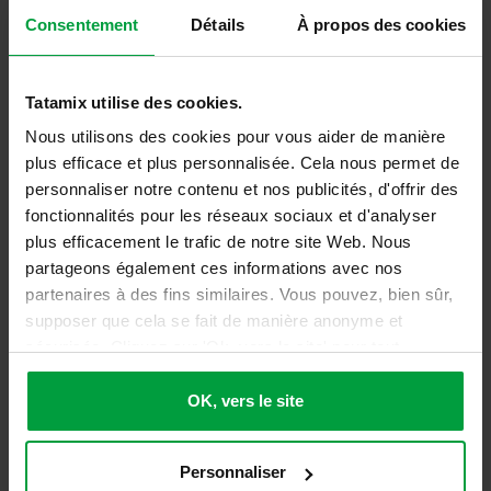
Consentement
Détails
À propos des cookies
Tatamix utilise des cookies.
Nous utilisons des cookies pour vous aider de manière
plus efficace et plus personnalisée. Cela nous permet de
personnaliser notre contenu et nos publicités, d'offrir des
fonctionnalités pour les réseaux sociaux et d'analyser
Tatami Effet Bois
Tatami Effet Bois
plus efficacement le trafic de notre site Web. Nous
4cm - HB40W
Epaisseur 2cm -
partageons également ces informations avec nos
W20P
partenaires à des fins similaires. Vous pouvez, bien sûr,
supposer que cela se fait de manière anonyme et
42,00
€
30,50
€
sécurisée. Cliquez sur 'Ok, vers le site' pour tout
accepter ou ajustez manuellement vos préférences.
50,40
€
TTC
36,60
€
TTC
OK, vers le site
Détails
Détails
Personnaliser