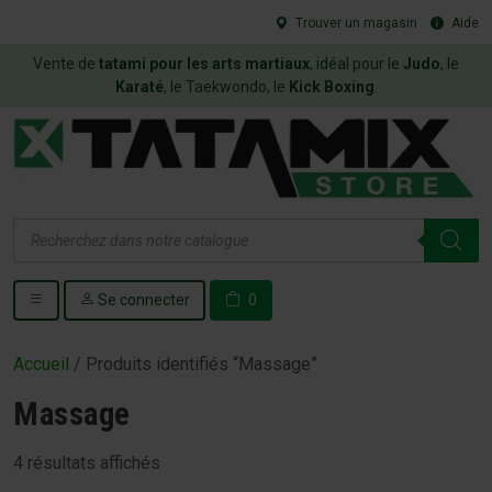
Trouver un magasin
Aide
Vente de
tatami pour les arts martiaux
, idéal pour le
Judo
, le
Karaté
, le Taekwondo, le
Kick Boxing
.
Recherche
de
produits
Se connecter
0
Accueil
/ Produits identifiés “Massage”
Massage
4 résultats affichés