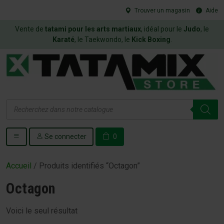
Trouver un magasin
Aide
Vente de
tatami pour les arts martiaux
, idéal pour le
Judo
, le
Karaté
, le Taekwondo, le
Kick Boxing
.
Recherche
de
produits
Se connecter
0
Accueil
/ Produits identifiés “Octagon”
Octagon
Voici le seul résultat