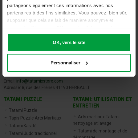
partageons également ces informations avec nos
partenaires à des fins similaires. Vous pouvez, bien sûr,
supposer que cela se fait de manière anonyme et
sécurisée. Cliquez sur 'Ok, vers le site' pour tout
accepter ou ajustez manuellement vos préférences.
OK, vers le site
Personnaliser
TATAMIX FRANCE
Tel:
06 71 20 04 30
Email:
info@tatamixstore.com
Adresse: 8, rue des Frênes 41190 HERBAULT
TATAMI PUZZLE
TATAMI: UTILISATION ET
ENTRETIEN
Tatami Puzzle
Arts martiaux Tatami
Tapis Puzzle Arts Martiaux
nettoyage et lavage
Tatami Karaté
Tatami de montage et de
Tatami Judo traditionnel
démontage