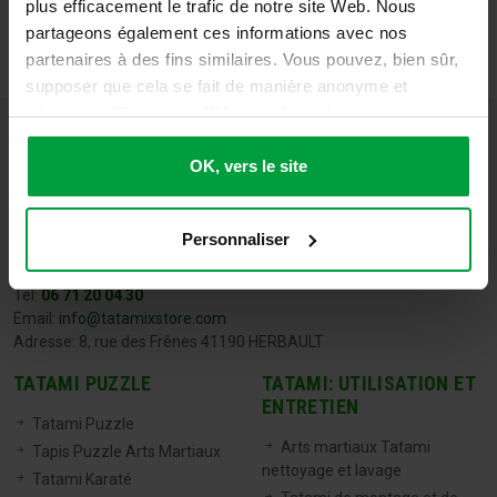
plus efficacement le trafic de notre site Web. Nous
partageons également ces informations avec nos
partenaires à des fins similaires. Vous pouvez, bien sûr,
supposer que cela se fait de manière anonyme et
sécurisée. Cliquez sur 'Ok, vers le site' pour tout
accepter ou ajustez manuellement vos préférences.
OK, vers le site
Personnaliser
TATAMIX FRANCE
Tel:
06 71 20 04 30
Email:
info@tatamixstore.com
Adresse: 8, rue des Frênes 41190 HERBAULT
TATAMI PUZZLE
TATAMI: UTILISATION ET
ENTRETIEN
Tatami Puzzle
Arts martiaux Tatami
Tapis Puzzle Arts Martiaux
nettoyage et lavage
Tatami Karaté