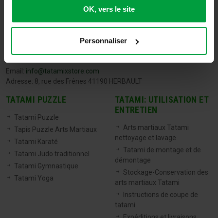
OK, vers le site
Personnaliser
TATAMIX FRANCE
Tel:
06 71 20 04 30
Email:
info@tatamixstore.com
Adresse: 8, rue des Frênes 41190 HERBAULT
TATAMI PUZZLE
TATAMI: UTILISATION ET
ENTRETIEN
Tatami Puzzle
Arts martiaux Tatami
Tapis Puzzle Arts Martiaux
nettoyage et lavage
Tatami Karaté
Tatami de montage et de
Tatami Judo traditionnel
démontage
Tatami Gymnastique
Stockage-Conservation des
Tatami Yoga
arts martiaux Tatami
Instructions de coupe de
tatami
Expéditions et livraisons