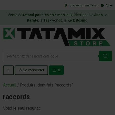
Trouver un magasin
Aide
Vente de
tatami pour les arts martiaux
, idéal pour le
Judo
, le
Karaté
, le Taekwondo, le
Kick Boxing
.
Recherche
de
produits
Se connecter
0
Accueil
/ Produits identifiés “raccords”
raccords
Voici le seul résultat