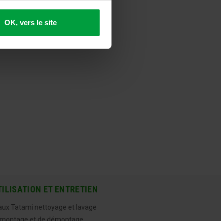
OK, vers le site
TILISATION ET ENTRETIEN
aux Tatami nettoyage et lavage
 montage et de démontage