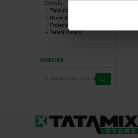
Crossfit
Tapis pour la maison
Gazon Artificiel
Protections Murales
Tatami roulable
CHERCHER
Recherche
de
produits