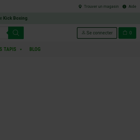
Trouver un magasin
Aide
le
Kick Boxing
.
Se connecter
0
S TAPIS
BLOG