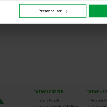
Personnaliser
TATAMI PUZZLE
TATAMI: U
Tatami Puzzle
Arts marti
Tapis Puzzle Arts Martiaux
Tatami de