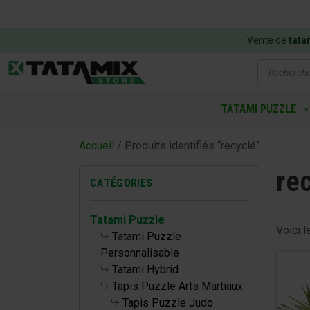
Vente de
tata
Recherch
de
produits
TATAMI PUZZLE
Accueil
/ Produits identifiés “recyclé”
re
CATÉGORIES
Tatami Puzzle
Voici l
Tatami Puzzle
Personnalisable
Tatami Hybrid
Tapis Puzzle Arts Martiaux
Tapis Puzzle Judo