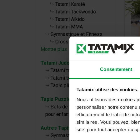
Tatami Karaté
Tatami Taekwondo
Tatami Aikido
Tatami MMA
Gymnastique et Fitness
CrossFit
Montre plus
Gaz
Tatami Judo
Consentement
Puz
Tatami traditionnel TL 40 50
Tatami traditionnel TT 40 50
Tapis pliables
Tatamix utilise des cookies.
Tapis Puzzle bébé
Nous utilisons des cookies p
Sets de tapis de puzzle
personnaliser notre contenu e
pour enfants
efficacement le trafic de no
similaires. Vous pouvez, bie
Autres Tapis
site' pour tout accepter ou 
Gymnastique, Fitness et