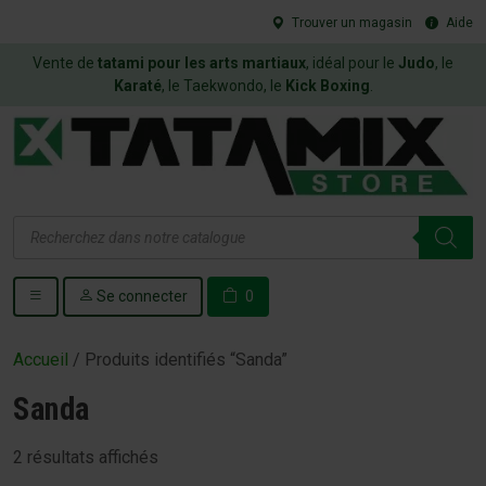
Trouver un magasin
Aide
Vente de
tatami pour les arts martiaux
, idéal pour le
Judo
, le
Karaté
, le Taekwondo, le
Kick Boxing
.
Recherche
de
produits
Se connecter
0
Accueil
/ Produits identifiés “Sanda”
Sanda
2 résultats affichés