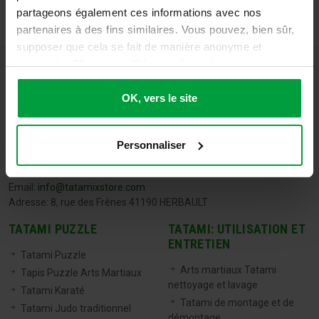
partageons également ces informations avec nos
partenaires à des fins similaires. Vous pouvez, bien sûr,
supposer que cela se fait de manière anonyme et
sécurisée. Cliquez sur 'Ok, vers le site' pour tout
accepter ou ajustez manuellement vos préférences.
OK, vers le site
Personnaliser
TATAMIX FRANCE
Tel:
06 71 20 04 30
Email:
info@tatamixstore.com
Adresse: 8, rue des Frênes 41190 HERBAULT
TATAMI PUZZLE
TATAMI: UTILISATION ET
ENTRETIEN
Tatami Puzzle
Arts martiaux Tatami
Tapis Puzzle Arts Martiaux
nettoyage et lavage
Tatami Karaté
Tatami de montage et de
Tatami Judo traditionnel
démontage