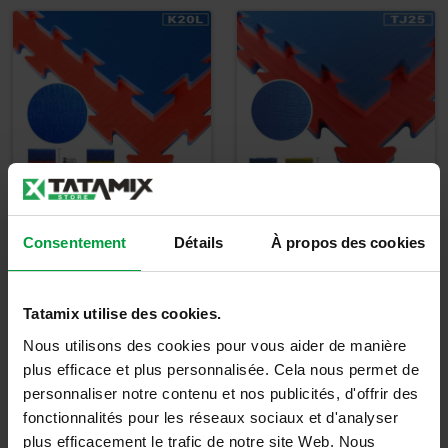
Tapis Tatami Made
Tatami EVA TJ25X
Consentement
Détails
À propos des cookies
In Italy K20L
30,50
€
26,67
€
Tatamix utilise des cookies.
36,60
€
TTC
32,00
€
TTC
Nous utilisons des cookies pour vous aider de manière
plus efficace et plus personnalisée. Cela nous permet de
Détails
Détails
personnaliser notre contenu et nos publicités, d'offrir des
fonctionnalités pour les réseaux sociaux et d'analyser
plus efficacement le trafic de notre site Web. Nous