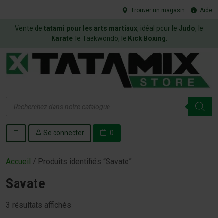
Trouver un magasin
Aide
Vente de
tatami pour les arts martiaux
, idéal pour le
Judo
, le
Karaté
, le Taekwondo, le
Kick Boxing
.
Recherche
de
produits
Se connecter
0
Accueil
/ Produits identifiés “Savate”
Savate
3 résultats affichés