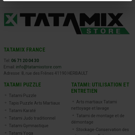
TATAMIX FRANCE
Tel:
06 71 20 04 30
Email:
info@tatamixstore.com
Adresse: 8, rue des Frênes 41190 HERBAULT
TATAMI PUZZLE
TATAMI: UTILISATION ET
ENTRETIEN
Tatami Puzzle
Arts martiaux Tatami
Tapis Puzzle Arts Martiaux
nettoyage et lavage
Tatami Karaté
Tatami de montage et de
Tatami Judo traditionnel
démontage
Tatami Gymnastique
Stockage-Conservation des
Tatami Yoga