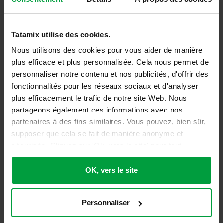
Tatamix utilise des cookies.
Nous utilisons des cookies pour vous aider de manière
plus efficace et plus personnalisée. Cela nous permet de
personnaliser notre contenu et nos publicités, d'offrir des
fonctionnalités pour les réseaux sociaux et d'analyser
plus efficacement le trafic de notre site Web. Nous
Tatami EVA TJ25X
partageons également ces informations avec nos
partenaires à des fins similaires. Vous pouvez, bien sûr,
26,67
€
supposer que cela se fait de manière anonyme et
sécurisée. Cliquez sur 'Ok, vers le site' pour tout
32,00
€
TTC
accepter ou ajustez manuellement vos préférences.
OK, vers le site
Détails
Personnaliser