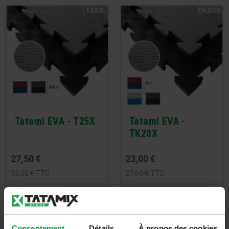
Tatami EVA - T25X
Tatami EVA -
TK20X
27,50
€
23,00
€
33,00
€
TTC
27,60
€
TTC
Détails
Détails
Consentement
Détails
À propos des cookies