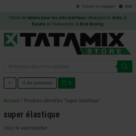
Trouver un magasin
Aide
Vente de
tatami pour les arts martiaux
, idéal pour le
Judo
, le
Karaté
, le Taekwondo, le
Kick Boxing
.
Recherche
de
produits
Se connecter
0
Accueil
/ Produits identifiés “super élastique”
super élastique
Voici le seul résultat