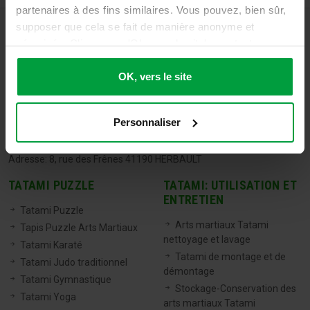
partenaires à des fins similaires. Vous pouvez, bien sûr,
supposer que cela se fait de manière anonyme et
sécurisée. Cliquez sur 'Ok, vers le site' pour tout
accepter ou ajustez manuellement vos préférences.
OK, vers le site
TATAMIX FRANCE
Personnaliser
Tel:
06 71 20 04 30
Email:
info@tatamixstore.com
Adresse: 8, rue des Frênes 41190 HERBAULT
TATAMI PUZZLE
TATAMI: UTILISATION ET
ENTRETIEN
Tatami Puzzle
Arts martiaux Tatami
Tapis Puzzle Arts Martiaux
nettoyage et lavage
Tatami Karaté
Tatami de montage et de
Tatami Judo traditionnel
démontage
Tatami Gymnastique
Stockage-Conservation des
Tatami Yoga
arts martiaux Tatami