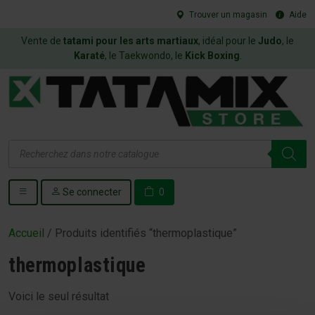
Trouver un magasin
Aide
Vente de
tatami pour les arts martiaux
, idéal pour le
Judo
, le
Karaté
, le Taekwondo, le
Kick Boxing
.
Recherche
de
produits
Se connecter
0
Accueil
/ Produits identifiés “thermoplastique”
thermoplastique
Voici le seul résultat