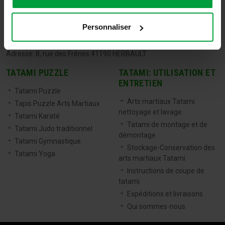
TATAMIX FRANCE
Personnaliser
Tel:
06 71 20 04 30
Email:
info@tatamixstore.com
Adresse: 8, rue des Frênes 41190 HERBAULT
TATAMI PUZZLE
TATAMI: UTILISATION ET
ENTRETIEN
Tatami Puzzle
Arts martiaux Tatami
Tapis Puzzle Arts Martiaux
nettoyage et lavage
Tatami Karaté
Tatami de montage et de
Tatami Judo traditionnel
démontage
Tatami Gymnastique
Stockage-Conservation des
Tatami Yoga
arts martiaux Tatami
Instructions de coupe de
tatami
Expéditions et livraisons
Qui sommes-nous