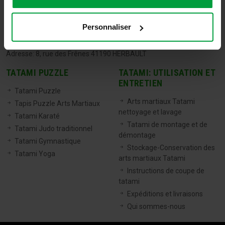
TATAMIX FRANCE
Personnaliser
Tel:
06 71 20 04 30
Email:
info@tatamixstore.com
Adresse: 8, rue des Frênes 41190 HERBAULT
TATAMI PUZZLE
TATAMI: UTILISATION ET
ENTRETIEN
Tatami Puzzle
Arts martiaux Tatami
Tapis Puzzle Arts Martiaux
nettoyage et lavage
Tatami Karaté
Tatami de montage et de
Tatami Judo traditionnel
démontage
Tatami Gymnastique
Stockage-Conservation des
Tatami Yoga
arts martiaux Tatami
Instructions de coupe de
tatami
Expéditions et livraisons
Qui sommes-nous