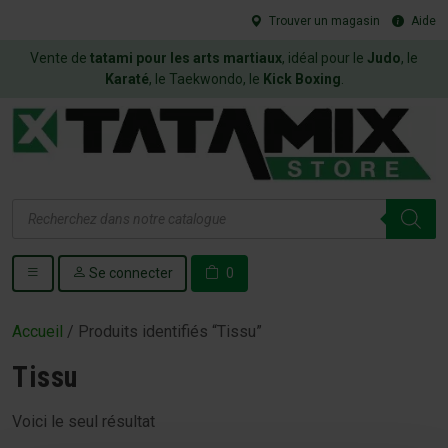
Trouver un magasin
Aide
Vente de
tatami pour les arts martiaux
, idéal pour le
Judo
, le
Karaté
, le Taekwondo, le
Kick Boxing
.
Recherche
de
produits
Se connecter
0
Accueil
/ Produits identifiés “Tissu”
Tissu
Voici le seul résultat