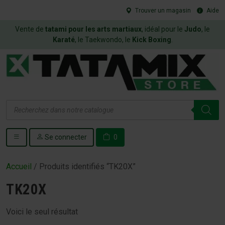
Trouver un magasin
Aide
Vente de
tatami pour les arts martiaux
, idéal pour le
Judo
, le
Karaté
, le Taekwondo, le
Kick Boxing
.
Recherche
de
produits
Se connecter
0
Accueil
/ Produits identifiés “TK20X”
TK20X
Voici le seul résultat