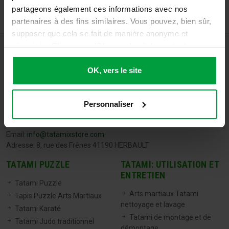
partageons également ces informations avec nos
partenaires à des fins similaires. Vous pouvez, bien sûr,
supposer que cela se fait de manière anonyme et
sécurisée. Cliquez sur 'Ok, vers le site' pour tout
accepter ou ajustez manuellement vos préférences.
OK, vers le site
Personnaliser
TATAMIX FRANCE
Tel:
06 71 20 04 30
Email:
info@tatamixstore.com
Adresse: 8, rue des Frênes 41190 HERBAULT
TATAMI PUZZLE
TATAMI: UTILISATION ET
ENTRETIEN
Tatami Puzzle
Arts martiaux Tatami
Tapis Puzzle Arts Martiaux
nettoyage et lavage
Tatami Karaté
Tatami de montage et de
Tatami Judo traditionnel
démontage