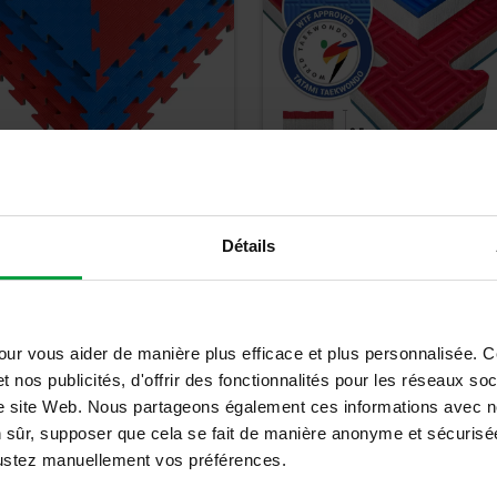
 Octogone 2,5cm -
Tatami Taekwondo -
Détails
25J
TK25J - WT Approuvé
00
€
31,67
€
0
€
TTC
38,00
€
TTC
our vous aider de manière plus efficace et plus personnalisée. 
t nos publicités, d'offrir des fonctionnalités pour les réseaux so
Détails
Détails
tre site Web. Nous partageons également ces informations avec n
n sûr, supposer que cela se fait de manière anonyme et sécurisée
ajustez manuellement vos préférences.