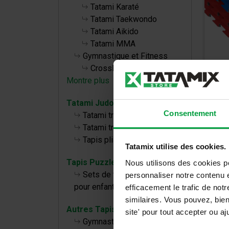
Tatami Karaté
Tatami Taekwondo
Tatami Aikido
Tatami MMA
Gymnastique et Fitness
CrossFit
Montre plus
Kit
Tatami Judo
Consentement
OT
Tatami traditionnel TL 40 50
Tatami traditionnel TT 40 50
Tapis pliables
240,
Tatamix utilise des cookies.
288,0
Tapis Puzzle bébé
Nous utilisons des cookies p
Sets de tapis de puzzle
personnaliser notre contenu e
pour enfants
efficacement le trafic de no
similaires. Vous pouvez, bie
Autres Tapis
site' pour tout accepter ou 
Gymnastique, Fitness et