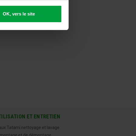
OK, vers le site
TILISATION ET ENTRETIEN
aux Tatami nettoyage et lavage
 montage et de démontage