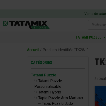
Vente de
tata
Recherch
de
produits
TATAMI PUZZLE
Accueil
/ Produits identifiés “TK25J”
TK
CATÉGORIES
Tatami Puzzle
2 résul
Tatami Puzzle
Personnalisable
Tatami Hybrid
Tapis Puzzle Arts Martiaux
Tapis Puzzle Judo