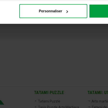
Personnaliser
TATAMI PUZZLE
TATAMI: U
Tatami Puzzle
Arts marti
Tapis Puzzle Arts Martiaux
Tatami de