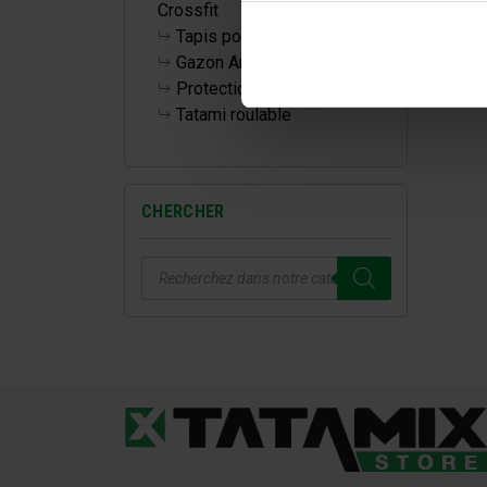
Crossfit
Tapis pour la maison
Gazon Artificiel
Protections Murales
Tatami roulable
CHERCHER
Recherche
de
produits