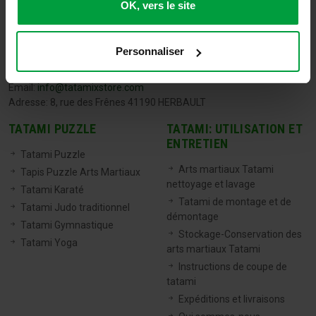
OK, vers le site
TATAMIX FRANCE
Personnaliser
Tel:
06 71 20 04 30
Email:
info@tatamixstore.com
Adresse: 8, rue des Frênes 41190 HERBAULT
TATAMI PUZZLE
TATAMI: UTILISATION ET
ENTRETIEN
Tatami Puzzle
Arts martiaux Tatami
Tapis Puzzle Arts Martiaux
nettoyage et lavage
Tatami Karaté
Tatami de montage et de
Tatami Judo traditionnel
démontage
Tatami Gymnastique
Stockage-Conservation des
Tatami Yoga
arts martiaux Tatami
Instructions de coupe de
tatami
Expéditions et livraisons