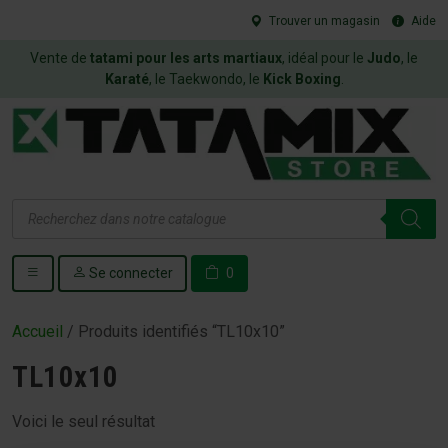
Trouver un magasin
Aide
Vente de
tatami pour les arts martiaux
, idéal pour le
Judo
, le
Karaté
, le Taekwondo, le
Kick Boxing
.
Recherche
de
produits
Se connecter
0
Accueil
/ Produits identifiés “TL10x10”
TL10x10
Voici le seul résultat