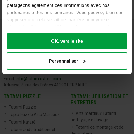
partageons également ces informations avec nos
partenaires à des fins similaires. Vous pouvez, bien sûr,
supposer que cela se fait de manière anonyme et
sécurisée. Cliquez sur 'Ok, vers le site' pour tout
accepter ou ajustez manuellement vos préférences.
OK, vers le site
Personnaliser
TATAMIX FRANCE
Tel:
06 71 20 04 30
Email:
info@tatamixstore.com
Adresse: 8, rue des Frênes 41190 HERBAULT
TATAMI PUZZLE
TATAMI: UTILISATION ET
ENTRETIEN
Tatami Puzzle
Arts martiaux Tatami
Tapis Puzzle Arts Martiaux
nettoyage et lavage
Tatami Karaté
Tatami de montage et de
Tatami Judo traditionnel
démontage