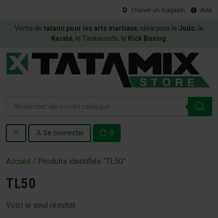
Trouver un magasin
Aide
Vente de
tatami pour les arts martiaux
, idéal pour le
Judo
, le
Karaté
, le Taekwondo, le
Kick Boxing
.
Recherche
de
produits
Se connecter
0
Accueil
/ Produits identifiés “TL50”
TL50
Voici le seul résultat