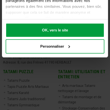
partageons également ces informations avec nos
partenaires à des fins similaires. Vous pouvez, bien sûr,
supposer que cela se fait de manière anonyme et
sécurisée. Cliquez sur 'Ok, vers le site' pour tout
accepter ou ajustez manuellement vos préférences.
OK, vers le site
TATAMIX FRANCE
Personnaliser
Tel:
06 71 20 04 30
Email:
info@tatamixstore.com
Adresse: 8, rue des Frênes 41190 HERBAULT
TATAMI PUZZLE
TATAMI: UTILISATION ET
ENTRETIEN
Tatami Puzzle
Arts martiaux Tatami
Tapis Puzzle Arts Martiaux
nettoyage et lavage
Tatami Karaté
Tatami de montage et de
Tatami Judo traditionnel
démontage
Tatami Gymnastique
Stockage-Conservation des