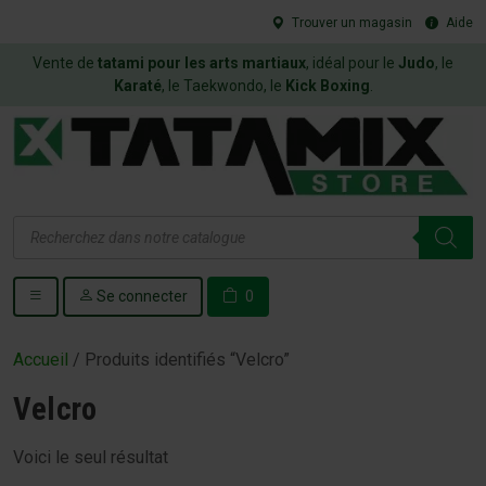
Trouver un magasin
Aide
Vente de
tatami pour les arts martiaux
, idéal pour le
Judo
, le
Karaté
, le Taekwondo, le
Kick Boxing
.
Recherche
de
produits
Se connecter
0
Accueil
/ Produits identifiés “Velcro”
Velcro
Voici le seul résultat