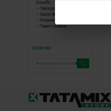
Crossfit
Tapis pour la maison
Gazon Artificiel
Protections Murales
Tatami roulable
CHERCHER
Recherche
de
produits