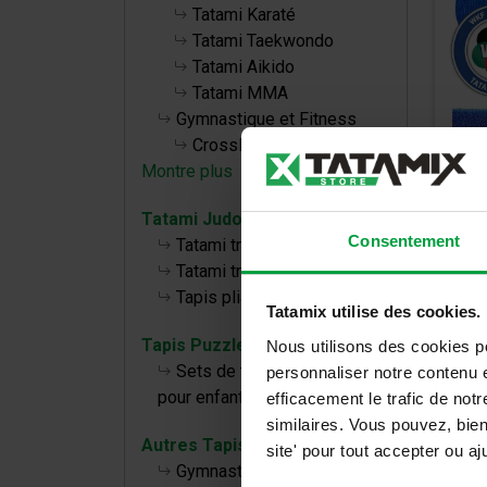
Tatami Karaté
Tatami Taekwondo
Tatami Aikido
Tatami MMA
Gymnastique et Fitness
CrossFit
Montre plus
Tat
Tatami Judo
Consentement
WKF
Tatami traditionnel TL 40 50
Tatami traditionnel TT 40 50
Tapis pliables
36,3
Tatamix utilise des cookies.
43,60
Tapis Puzzle bébé
Nous utilisons des cookies p
Sets de tapis de puzzle
personnaliser notre contenu e
pour enfants
efficacement le trafic de no
similaires. Vous pouvez, bie
Autres Tapis
site' pour tout accepter ou 
Gymnastique, Fitness et