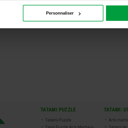
Personnaliser
TATAMI PUZZLE
TATAMI: U
Tatami Puzzle
Arts marti
Tapis Puzzle Arts Martiaux
Tatami de