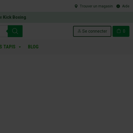
Trouver un magasin
Aide
le
Kick Boxing
.
Se connecter
0
S TAPIS
BLOG