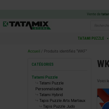
Vente de
tata
Recherch
de
produits
TATAMI PUZZLE
Accueil
/ Produits identifiés “WKF”
WK
CATÉGORIES
Tatami Puzzle
Voici l
Tatami Puzzle
Personnalisable
Tatami Hybrid
Tapis Puzzle Arts Martiaux
Tapis Puzzle Judo