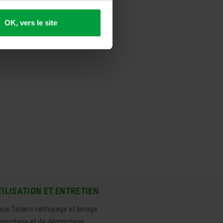
OK, vers le site
TILISATION ET ENTRETIEN
aux Tatami nettoyage et lavage
 montage et de démontage