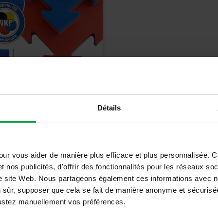
ami Karate - K20W -
Détails
 approuvé
3
€
€
TTC
our vous aider de manière plus efficace et plus personnalisée. 
t nos publicités, d'offrir des fonctionnalités pour les réseaux so
Détails
tre site Web. Nous partageons également ces informations avec n
n sûr, supposer que cela se fait de manière anonyme et sécurisée
ajustez manuellement vos préférences.