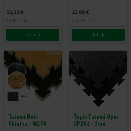
33,33
€
23,00
€
40,00
€
TTC
27,60
€
TTC
Détails
Détails
Tatami Bois
Tapis Tatami Gym
Shiatsu - W25X
CF20J - 2cm