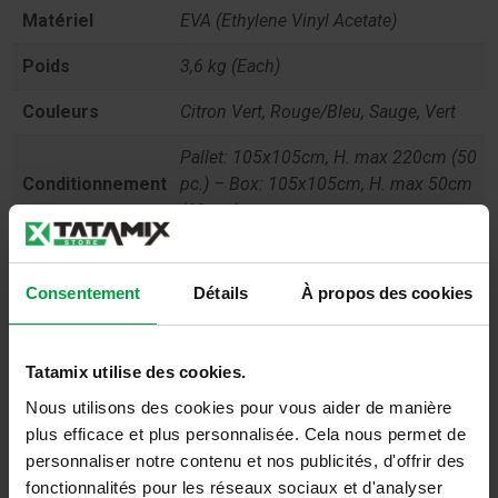
Matériel
EVA (Ethylene Vinyl Acetate)
Poids
3,6 kg (Each)
Couleurs
Citron Vert, Rouge/Bleu, Sauge, Vert
Pallet: 105x105cm, H. max 220cm (50
Conditionnement
pc.) – Box: 105x105cm, H. max 50cm
(12 pc.)
Toxicité
Non-toxic according to EN71 1-2-3
Consentement
Détails
À propos des cookies
Anti-feu
Efl – Selon la norme 13501, partie 1
Reach
Respecter le règlement REACH
Tatamix utilise des cookies.
Absorption des
UNI EN 1177 HIC 1400mm
Nous utilisons des cookies pour vous aider de manière
chocs
plus efficace et plus personnalisée. Cela nous permet de
personnaliser notre contenu et nos publicités, d'offrir des
Suitable for multiple martial and
Usage
fonctionnalités pour les réseaux sociaux et d'analyser
recreational activities