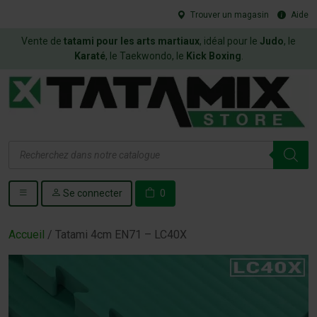
Trouver un magasin
Aide
Vente de
tatami pour les arts martiaux
, idéal pour le
Judo
, le
Karaté
, le Taekwondo, le
Kick Boxing
.
Recherche
de
produits
Se connecter
0
Accueil
/ Tatami 4cm EN71 – LC40X