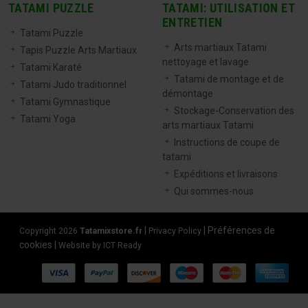
TATAMI PUZZLE
TATAMI: UTILISATION ET
ENTRETIEN
Tatami Puzzle
Arts martiaux Tatami
Tapis Puzzle Arts Martiaux
nettoyage et lavage
Tatami Karaté
Tatami de montage et de
Tatami Judo traditionnel
démontage
Tatami Gymnastique
Stockage-Conservation des
Tatami Yoga
arts martiaux Tatami
Instructions de coupe de
tatami
Expéditions et livraisons
Qui sommes-nous
|
|
Préférences de
Copyright 2026
Tatamixstore.fr
Privacy Policy
cookies
|
Website by ICT Ready