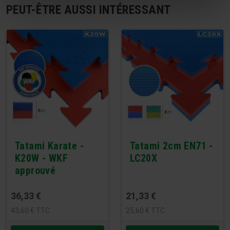
PEUT-ÊTRE AUSSI INTÉRESSANT
Tatami Karate -
Tatami 2cm EN71 -
K20W - WKF
LC20X
approuvé
36,33
€
21,33
€
43,60
€
TTC
25,60
€
TTC