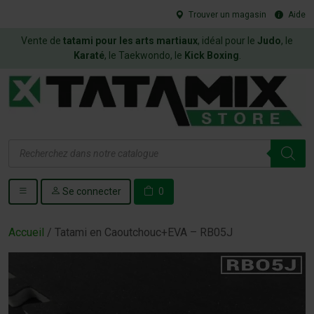
Trouver un magasin
Aide
Vente de
tatami pour les arts martiaux
, idéal pour le
Judo
, le
Karaté
, le Taekwondo, le
Kick Boxing
.
Recherche
de
produits
Se connecter
0
Accueil
/ Tatami en Caoutchouc+EVA – RB05J