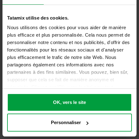
Poids
1 kg (each)
Pallet: 105x105cm, H. max 220cm –
Tatamix utilise des cookies.
Conditionnement
Box: 105x105cm, H. max 50cm
Nous utilisons des cookies pour vous aider de manière
plus efficace et plus personnalisée. Cela nous permet de
Toxicité
Non toxique selon EN71
personnaliser notre contenu et nos publicités, d'offrir des
fonctionnalités pour les réseaux sociaux et d'analyser
Anti-feu
Efl – Selon la norme 13501, partie 1
plus efficacement le trafic de notre site Web. Nous
Reach
Respecter le règlement REACH
partageons également ces informations avec nos
partenaires à des fins similaires. Vous pouvez, bien sûr,
Absorption des
supposer que cela se fait de manière anonyme et
UNI EN 1177 HIC 800mm
chocs
sécurisée. Cliquez sur 'Ok, vers le site' pour tout
accepter ou ajustez manuellement vos préférences.
Suitable for walking with shoes and for
Usage
OK, vers le site
the use of gymnastic tools
Personnaliser