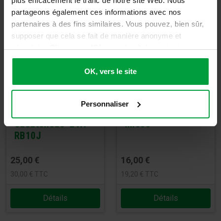
plus efficacement le trafic de notre site Web. Nous
partageons également ces informations avec nos
partenaires à des fins similaires. Vous pouvez, bien sûr,
supposer que cela se fait de manière anonyme et
sécurisée. Cliquez sur 'Ok, vers le site' pour tout
accepter ou ajustez manuellement vos préférences.
OK, vers le site
Personnaliser
Tatami en
Tatami EVA -
Caoutchouc+EVA -
MI60J
RB10J
25,00
€
16,00
€
30,00
€
TTC
19,20
€
TTC
Détails
Détails