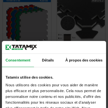
Tapis Tatami K20-
Tatami en
50 - KIT 8 PIÈCES
Caoutchouc+EVA -
Consentement
Détails
À propos des cookies
RB05J
52,00
€
6,50
€
Tatamix utilise des cookies.
62,40
€
TTC
7,80
€
TTC
Nous utilisons des cookies pour vous aider de manière
plus efficace et plus personnalisée. Cela nous permet de
Détails
Détails
personnaliser notre contenu et nos publicités, d'offrir des
fonctionnalités pour les réseaux sociaux et d'analyser