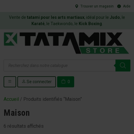
Trouver un magasin
Aide
Vente de
tatami pour les arts martiaux
, idéal pour le
Judo
, le
Karaté
, le Taekwondo, le
Kick Boxing
.
Recherche
de
produits
Se connecter
0
Accueil
/ Produits identifiés “Maison”
Maison
6 résultats affichés