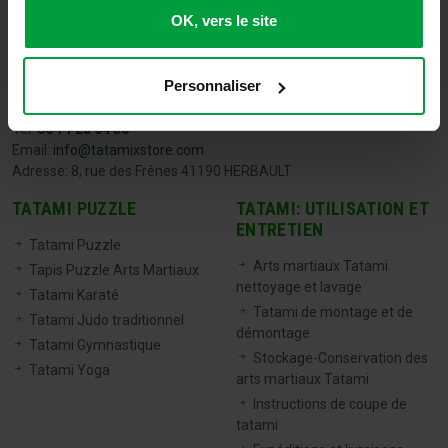
OK, vers le site
Personnaliser
TATAMIX FRANCE
Tel:
06 71 20 04 30
Email:
info@tatamixstore.com
Adresse: 8, rue des Frênes 41190 HERBAULT
TATAMI PUZZLE
TATAMI: UTILISATION ET
ENTRETIEN
Tatami Puzzle
Arts martiaux Tatami
Tapis Puzzle Arts Martiaux
nettoyage et lavage
Tatami Karaté
Tatami de montage et de
Tatami Judo traditionnel
démontage
Tatami Gymnastique
Stockage-Conservation des
Tatami Yoga
arts martiaux Tatami
Instructions de coupe de
tatami