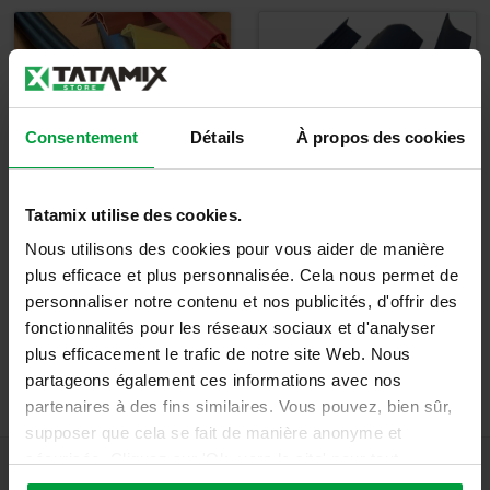
Consentement
Détails
À propos des cookies
Protection murale
- Profils de
Pare-chocs en
connexion
Tatamix utilise des cookies.
PVC
Nous utilisons des cookies pour vous aider de manière
plus efficace et plus personnalisée. Cela nous permet de
Détails
Détails
personnaliser notre contenu et nos publicités, d'offrir des
fonctionnalités pour les réseaux sociaux et d'analyser
plus efficacement le trafic de notre site Web. Nous
partageons également ces informations avec nos
partenaires à des fins similaires. Vous pouvez, bien sûr,
supposer que cela se fait de manière anonyme et
sécurisée. Cliquez sur 'Ok, vers le site' pour tout
accepter ou ajustez manuellement vos préférences.