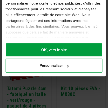
personnaliser notre contenu et nos publicités, d'offrir des
fonctionnalités pour les réseaux sociaux et d'analyser
plus efficacement le trafic de notre site Web. Nous
partageons également ces informations avec nos
PEUT-ÊTRE AUSSI INTÉRESSANT
partenaires à des fins similaires. Vous pouvez, bien sûr,
supposer que cela se fait de manière anonyme et
sécurisée. Cliquez sur 'Ok, vers le site' pour tout
accepter ou ajustez manuellement vos préférences.
OK, vers le site
Personnaliser
Tatami Puzzle 4cm
Kit 10 pièces EVA -
- fabriqué en Italie
MX30C
- vert/rouge -
paquet de 4 pièces