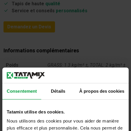
Tapis de haute
qualité
Service et conseils
personnalisés
Demandez un Devis
Informations complémentaires
Poids
GRASS: 1.3 kg/m² ±, TOTAL: 2 kg/m² ±
Des points de
Number per cm: 16 stitches / 10 cm,
suture
stitching density: 16800 stitches / m²
Consentement
Détails
À propos des cookies
Dimensions de
GRASS: 32 mm ± , TOTAL: 34 mm ±
l'herbe
Tatamix utilise des cookies.
Perméabilité à
60L / min / m2 with 5mm drilling
Nous utilisons des cookies pour vous aider de manière
l'eau
plus efficace et plus personnalisée. Cela nous permet de