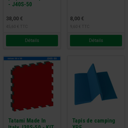
- J40S-50
38,00
€
8,00
€
45,60
€
TTC
9,60
€
TTC
Détails
Détails
Tatami Made In
Tapis de camping
Italy J30S-50 - KIT
XPE