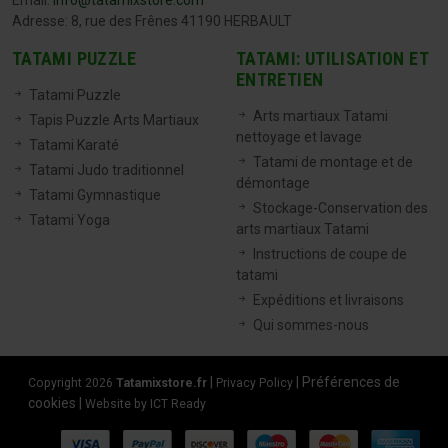
Email:
info@tatamixstore.com
Adresse: 8, rue des Frênes 41190 HERBAULT
TATAMI PUZZLE
TATAMI: UTILISATION ET
ENTRETIEN
Tatami Puzzle
Arts martiaux Tatami
Tapis Puzzle Arts Martiaux
nettoyage et lavage
Tatami Karaté
Tatami de montage et de
Tatami Judo traditionnel
démontage
Tatami Gymnastique
Stockage-Conservation des
Tatami Yoga
arts martiaux Tatami
Instructions de coupe de
tatami
Expéditions et livraisons
Qui sommes-nous
|
|
Préférences de
Copyright 2026
Tatamixstore.fr
Privacy Policy
cookies
|
Website by ICT Ready