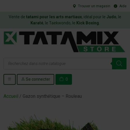
Trouver un magasin
Aide
Vente de
tatami pour les arts martiaux
, idéal pour le
Judo
, le
Karaté
, le Taekwondo, le
Kick Boxing
.
Recherche
de
produits
Se connecter
0
Accueil
/ Gazon synthétique – Rouleau